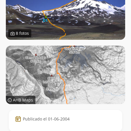
8 fotos
AHB Maps
Datos
Publicado el 01-06-2004
de