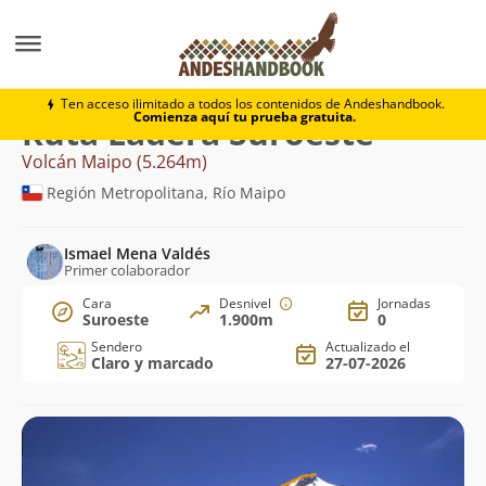
Montaña
Volcán Maipo
Ladera Suroeste
Ten acceso ilimitado a todos los contenidos de Andeshandbook.
Comienza aquí tu prueba gratuita.
Ruta Ladera Suroeste
Volcán Maipo (5.264m)
Región Metropolitana, Río Maipo
Ismael Mena Valdés
Primer colaborador
Cara
Desnivel
Jornadas
Suroeste
1.900m
0
Sendero
Actualizado el
Claro y marcado
27-07-2026