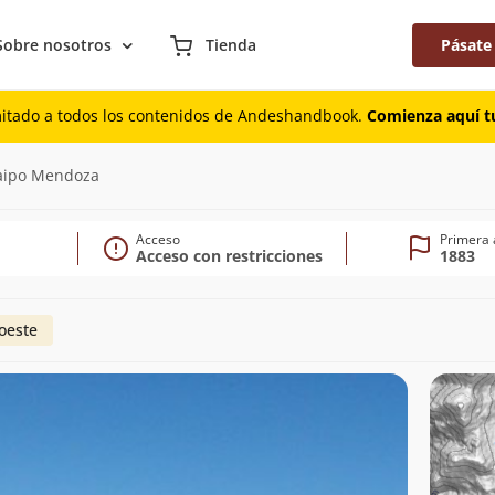
Sobre nosotros
Tienda
Pásate
mitado a todos los contenidos de Andeshandbook.
Comienza aquí tu
Maipo Mendoza
Acceso
Primera 
Acceso con restricciones
1883
oeste