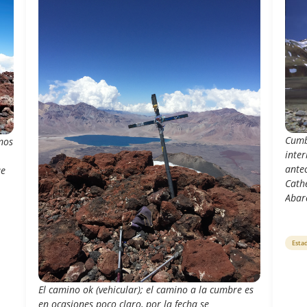
Cumb
mos
inter
ante
ue
Cath
Abar
Esta
El camino ok (vehicular); el camino a la cumbre es
en ocasiones poco claro, por la fecha se