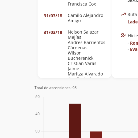
26/0
Francisca Cox
Ruta
Camilo Alejandro
31/03/18
Amigo
Lade
Nelson Salazar
31/03/18
Hici
Mejías
Andrés Barrientos
∙
Rom
Cárdenas
∙
Eva
Wilson
Bucherenick
Cristian Varas
Jaime
Maritza Alvarado
Camilo Amigo
Sergio Leal
Total de ascensiones: 98
Philippe Boisier
02/03/18
Andrés Vicent
Adriana Reyes
Raphaël Hurvy
Rodrigo
Echeverria
Francisca
Saavedra
Loreto Henriquez