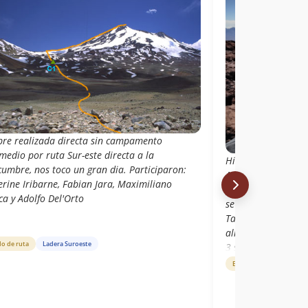
re realizada directa sin campamento
medio por ruta Sur-este directa a la
Hice cumbre. La ru
cumbre, nos toco un gran dia. Participaron:
Arriba en el crater 
erine Iribarne, Fabian Jara, Maximiliano
grampones para ah
ca y Adolfo Del'Orto
se puede cruzar con
Tardé 8hs desde C
alrededor de 4:30
do de ruta
Ladera Suroeste
3 sólo en campo 2 
aproximadamente. N
Estado de ruta
Lader