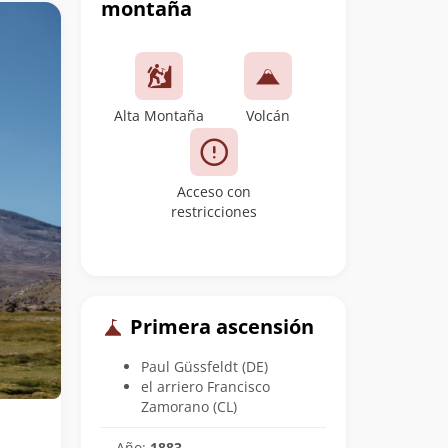
montaña
Alta Montaña
Volcán
Acceso con
restricciones
Primera ascensión
Paul Güssfeldt (DE)
el arriero Francisco
Zamorano (CL)
Año:
1883