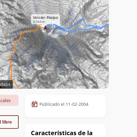
Maps
Datos
cales
Publicado el 11-02-2004
de
la
 libro
cumbre
Características de la