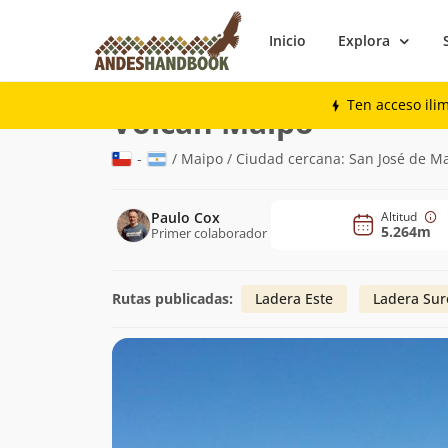
Inicio
Explora
Montaña
Volcán Maipo
Ten acceso ili
(5.264m)
Volcán Maipo
-
/ Maipo / Ciudad cercana: San José de 
Paulo Cox
Altitud
5.264m
Primer colaborador
Rutas publicadas:
Ladera Este
Ladera Sur