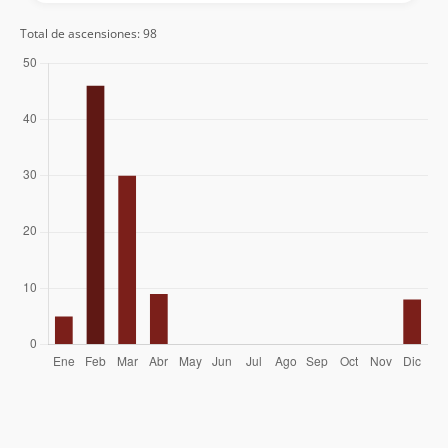
Nelson Salazar Mejías
31/03/18
Andrés Barrientos Cárdenas
Total de ascensiones: 98
Wilson Bucherenick
Cristian Varas Jaime
Maritza Alvarado
Camilo Amigo
Sergio Leal
Philippe Boisier
02/03/18
Andrés Vicent
Adriana Reyes
Raphaël Hurvy
Rodrigo Echeverria
Francisca Saavedra
Loreto Henriquez Henriquez
Francisco Canales
23/02/18
Elvis Acevedo
15/02/17
Sergio Infante
03/02/17
Glauco Muratti
Fabian Conte
Beatriz Andrea Delgado Fonfach
20/02/16