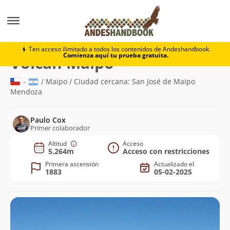
Montaña
Volcán Maipo
Ten acceso ilimitado a todos los contenidos de Andeshandbook.
Comienza aquí tu prueba gratuita.
(5.264m)
Volcán Maipo
-
/ Maipo / Ciudad cercana: San José de Maipo
Mendoza
Paulo Cox
Primer colaborador
Altitud
Acceso
5.264m
Acceso con restricciones
Primera ascensión
Actualizado el
1883
05-02-2025