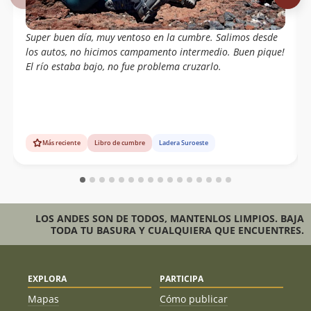
Azócar, Jorge Quinteros, Pablo Serrano,
Rodrigo Cabrera
Super buen día, muy ventoso en la cumbre. Salimos desde
Joaquin Baranao Diaz
28/12/03
Manuel Moya
los autos, no hicimos campamento intermedio. Buen pique!
Ismael Mena Valdés
El río estaba bajo, no fue problema cruzarlo.
Mario Arredondo,claudia Lopez,pato
11/01/98
Moreno Y Ignacio Alcalde
Wolfgang Förster
14/03/70
Más reciente
Libro de cumbre
Ladera Suroeste
Wolfgang Förster
19/02/48
Eberhard Meier
LOS ANDES SON DE TODOS, MANTENLOS LIMPIOS. BAJA
TODA TU BASURA Y CUALQUIERA QUE ENCUENTRES.
EXPLORA
PARTICIPA
Mapas
Cómo publicar