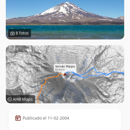
8 fotos
AHB Maps
Datos
Publicado el 11-02-2004
de