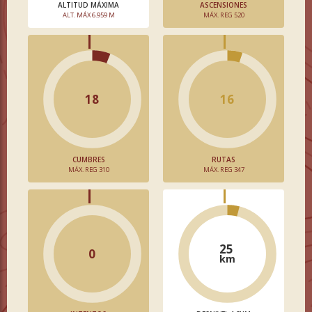
ALTITUD MÁXIMA
ASCENSIONES
ALT. MÁX 6.959 M
MÁX. REG 520
18
16
CUMBRES
RUTAS
MÁX. REG 310
MÁX. REG 347
25
0
km