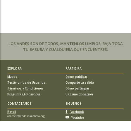
LOS ANDES SON DE TODOS, MANTENLOS LIMPIOS. BAJA TODA
TU BASURA Y CUALQUIERA QUE ENCUENTRES.
EXPLORA
PARTICIPA
Mapas
Como publicar
Testimonios de Usuarios
Comparte tu salida
Términos y Condiciones
Cómo participar
Preguntas Frecuentes
Haz una donación
CONTÁCTANOS
SÍGUENOS
E-mail
Facebook
contacto@andeshandbook.org
Youtube
Instagram