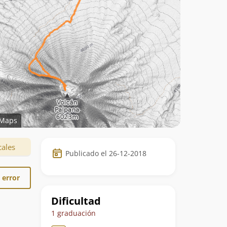
Maps
Datos
cales
Publicado el 26-12-2018
de
la
 error
ruta
Dificultad
1 graduación