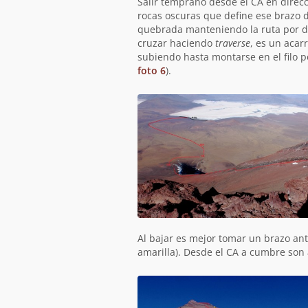
Salir temprano desde el CA en direcc
rocas oscuras que define ese brazo de
quebrada manteniendo la ruta por deb
cruzar haciendo
traverse
, es un acar
subiendo hasta montarse en el filo p
foto 6
).
Al bajar es mejor tomar un brazo ant
amarilla). Desde el CA a cumbre so