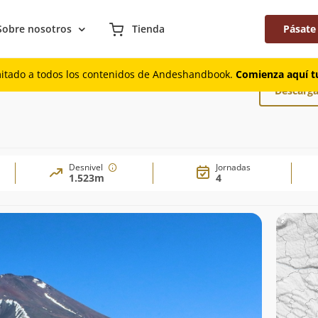
Sobre nosotros
Tienda
Pásate
mitado a todos los contenidos de Andeshandbook.
Comienza aquí tu
Descarga
Desnivel
Jornadas
1.523m
4