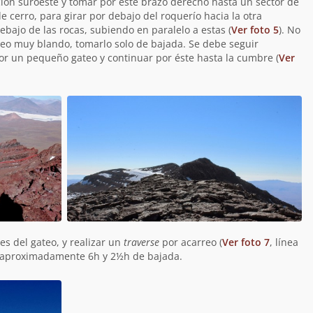
ión suroeste y tomar por este brazo derecho hasta un sector de
 cerro, para girar por debajo del roquerío hacia la otra
ajo de las rocas, subiendo en paralelo a estas (
Ver foto 5
). No
reo muy blando, tomarlo solo de bajada. Se debe seguir
or un pequeño gateo y continuar por éste hasta la cumbre (
Ver
es del gateo, y realizar un
traverse
por acarreo (
Ver foto 7
, línea
n aproximadamente 6h y 2½h de bajada.