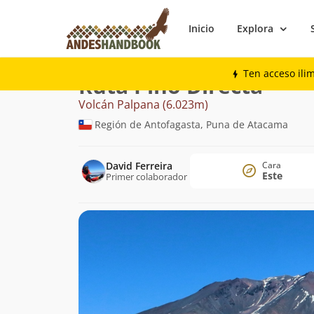
Inicio
Explora
Montaña
Volcán Palpana
Pino Directa
Ten acceso ili
Ruta Pino Directa
Volcán Palpana (6.023m)
Región de Antofagasta, Puna de Atacama
David Ferreira
Cara
Este
Primer colaborador