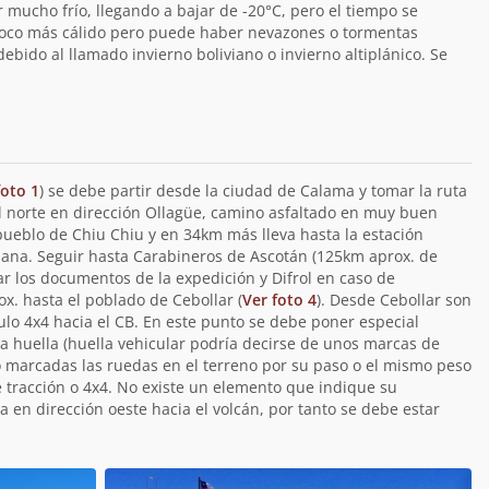
 mucho frío, llegando a bajar de -20°C, pero el tiempo se
poco más cálido pero puede haber nevazones o tormentas
ebido al llamado invierno boliviano o invierno altiplánico. Se
foto 1
) se debe partir desde la ciudad de Calama y tomar la ruta
el norte en dirección Ollagüe, camino asfaltado en muy buen
pueblo de Chiu Chiu y en 34km más lleva hasta la estación
ana. Seguir hasta Carabineros de Ascotán (125km aprox. de
ar los documentos de la expedición y Difrol en caso de
x. hasta el poblado de Cebollar (
Ver foto 4
). Desde Cebollar son
ulo 4x4 hacia el CB. En este punto se debe poner especial
na huella (huella vehicular podría decirse de unos marcas de
 marcadas las ruedas en el terreno por su paso o el mismo peso
e tracción o 4x4. No existe un elemento que indique su
va en dirección oeste hacia el volcán, por tanto se debe estar