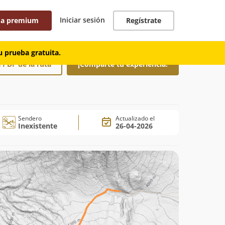
Iniciar sesión
 a premium
Regístrate
 prueba gratuita.
 PDF de la ruta
¡Comparte tu experiencia!
Sendero
Actualizado el
Inexistente
26-04-2026