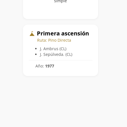
simple
Primera ascensión
Ruta: Pino Directa
J. Ambrus (CL)
J. Sepúlveda. (CL)
Año:
1977