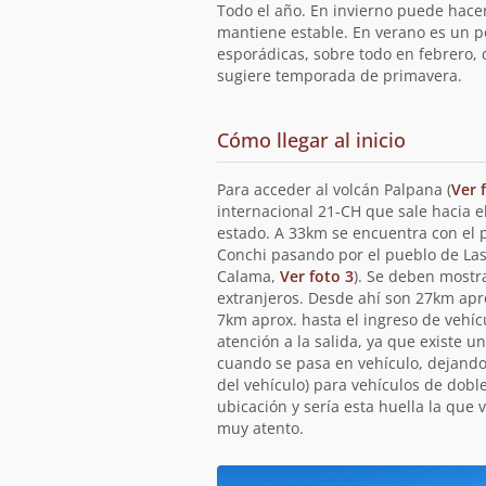
ruta
Todo el año. En invierno puede hacer
mantiene estable. En verano es un 
esporádicas, sobre todo en febrero, d
sugiere temporada de primavera.
de
Cómo llegar al inicio
la
ruta
Para acceder al volcán Palpana (
Ver 
internacional 21-CH que sale hacia 
estado. A 33km se encuentra con el 
Conchi pasando por el pueblo de Las
Calama,
Ver foto 3
). Se deben mostr
extranjeros. Desde ahí son 27km apro
7km aprox. hasta el ingreso de vehíc
atención a la salida, ya que existe u
cuando se pasa en vehículo, dejando
del vehículo) para vehículos de dobl
ubicación y sería esta huella la que 
muy atento.