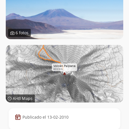
6 fotos
AHB Maps
Datos
Publicado el 13-02-2010
de