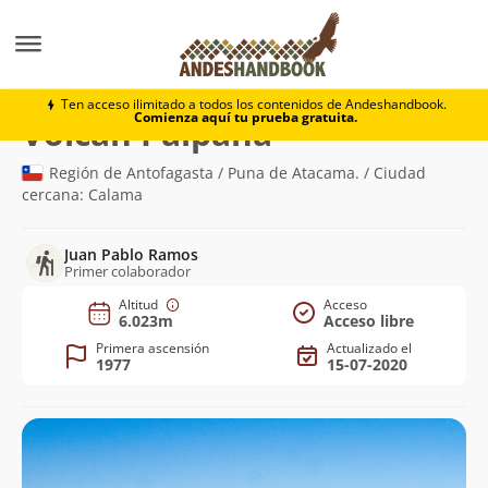
Montaña
Volcán Palpana
Ten acceso ilimitado a todos los contenidos de Andeshandbook.
Comienza aquí tu prueba gratuita.
(6.023m)
Volcán Palpana
Región de Antofagasta / Puna de Atacama. / Ciudad
cercana: Calama
Juan Pablo Ramos
Primer colaborador
Altitud
Acceso
6.023m
Acceso libre
Primera ascensión
Actualizado el
1977
15-07-2020