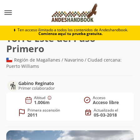
Montaña
Torre Este del Paso Primero
Ten acceso ilimitado a todos los contenidos de Andeshandbook.
Comienza aquí tu prueba gratuita.
Torre Este del Paso
(1.006m)
Primero
Región de Magallanes / Navarino / Ciudad cercana:
Puerto Williams
Gabino Reginato
Primer colaborador
Altitud
Acceso
1.006m
Acceso libre
Primera ascensión
Actualizado el
2011
05-03-2018