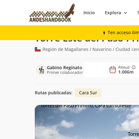
Inicio
Explora
Montaña
Torre Este del Paso Primero
Ten acceso ili
Torre Este del Paso P
Región de Magallanes / Navarino / Ciudad cer
Gabino Reginato
Altitud
1.006m
Primer colaborador
Rutas publicadas:
Cara Sur