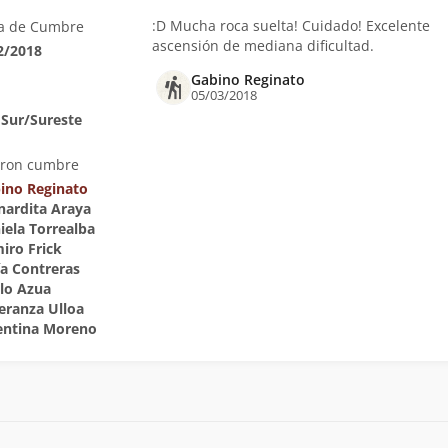
:D Mucha roca suelta! Cuidado! Excelente
a de Cumbre
ascensión de mediana dificultad.
2/2018
Gabino Reginato
05/03/2018
 Sur/Sureste
eron cumbre
ino Reginato
rnardita Araya
iela Torrealba
miro Frick
ía Contreras
blo Azua
peranza Ulloa
lentina Moreno