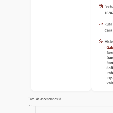
Fech
16/0
Ruta
Cara
Hici
∙
Gab
∙ Be
∙ Dan
∙ Ra
∙ Sof
∙ Pa
∙ Es
∙ Va
Total de ascensiones: 8