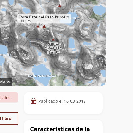
Maps
Datos
cales
Publicado el 10-03-2018
de
la
 libro
cumbre
Características de la