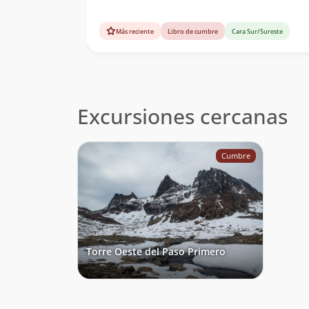
Más reciente
Libro de cumbre
Cara Sur/Sureste
Excursiones cercanas
Cumbre
Torre Oeste del Paso Primero