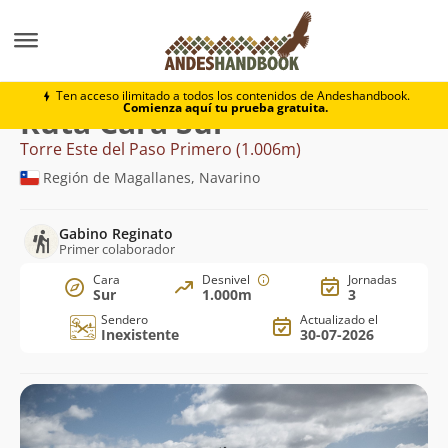
Montaña
Torre Este del Paso Primero
Cara Sur
Ten acceso ilimitado a todos los contenidos de Andeshandbook.
Comienza aquí tu prueba gratuita.
Ruta Cara Sur
Torre Este del Paso Primero (1.006m)
Región de Magallanes, Navarino
Gabino Reginato
Primer colaborador
Cara
Desnivel
Jornadas
Sur
1.000m
3
Sendero
Actualizado el
Inexistente
30-07-2026