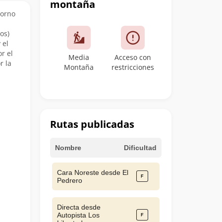
montaña
torno
os)
 el
r el
Media
Acceso con
r la
Montaña
restricciones
Rutas publicadas
Nombre
Dificultad
Cara Noreste desde El
Pedrero
Directa desde
Autopista Los