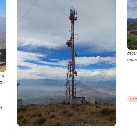
asce
mane
o a
a,
Libr
15