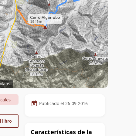
Maps
Datos
cales
Publicado el 26-09-2016
de
la
 libro
cumbre
Características de la