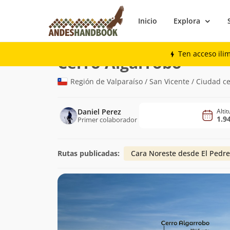
Inicio
Explora
Montaña
Cerro Algarrobo
Ten acceso ili
(1.945m)
Cerro Algarrobo
Región de Valparaíso / San Vicente / Ciudad c
Daniel Perez
Alti
1.9
Primer colaborador
Rutas publicadas:
Cara Noreste desde El Pedre