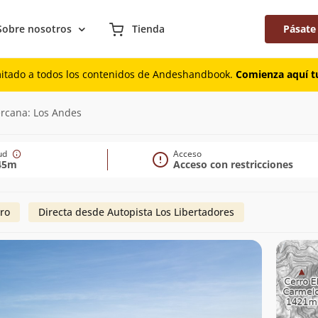
Sobre nosotros
Tienda
Pásate
mitado a todos los contenidos de Andeshandbook.
Comienza aquí tu
ercana: Los Andes
tud
Acceso
45m
Acceso con restricciones
ro
Directa desde Autopista Los Libertadores