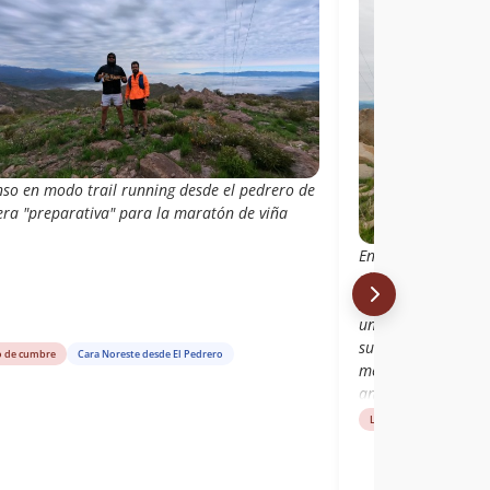
nso en modo trail running desde el pedrero de
ra "preparativa" para la maratón de viña
Entre medio de los
alternativa por el 
por la cara Oeste 
un lugar donde est
subimos directo a
o de cumbre
Cara Noreste desde El Pedrero
menos de 3h llegar 
antenas de la cum
de las vistas, pero
Libro de cumbre
Dir
había unos asiento
ruta.