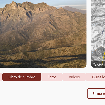
AHB 
Libro de cumbre
Fotos
Videos
Guías lo
Firma el