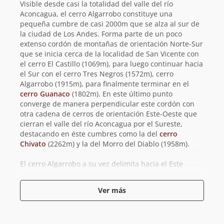
Visible desde casi la totalidad del valle del río
Aconcagua, el cerro Algarrobo constituye una
pequeña cumbre de casi 2000m que se alza al sur de
la ciudad de Los Andes. Forma parte de un poco
extenso cordón de montañas de orientación Norte-Sur
que se inicia cerca de la localidad de San Vicente con
el cerro El Castillo (1069m), para luego continuar hacia
el Sur con el cerro Tres Negros (1572m), cerro
Algarrobo (1915m), para finalmente terminar en el
cerro Guanaco
(1802m). En este último punto
converge de manera perpendicular este cordón con
otra cadena de cerros de orientación Este-Oeste que
cierran el valle del río Aconcagua por el Sureste,
destacando en éste cumbres como la del
cerro
Chivato
(2262m) y la del Morro del Diablo (1958m).
El cerro Algarrobo a su vez delimita hacia el Este
con la carretera Los Libertadores que une las
ciudades de Los Andes y Santiago, mientras que su
Ver más
cumbre también es fácil de distinguir a la distancia
debido a las antenas que se encuentran en ella. Ahora
bien, a pesar de estas circunstancias, es raramente
frecuentado. Esto último ha ayudado a que una