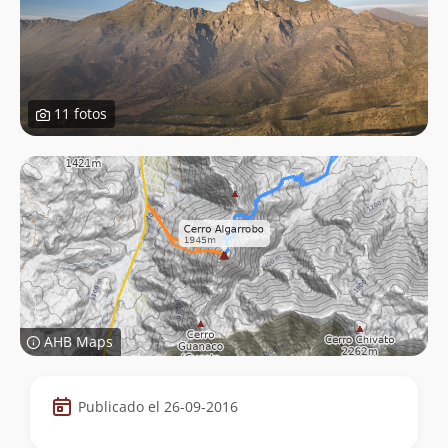
11 fotos
AHB Maps
Datos
Publicado el 26-09-2016
de