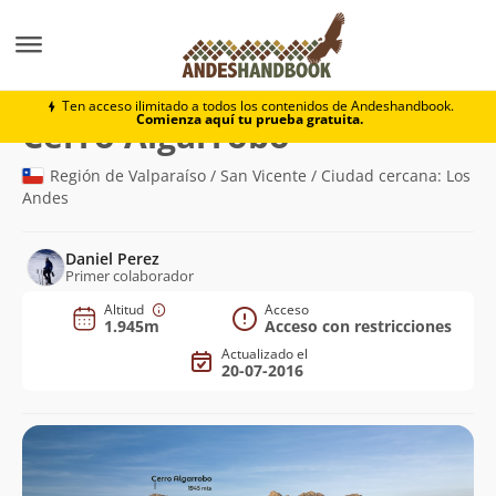
Montaña
Cerro Algarrobo
Ten acceso ilimitado a todos los contenidos de Andeshandbook.
Comienza aquí tu prueba gratuita.
(1.945m)
Cerro Algarrobo
Región de Valparaíso / San Vicente / Ciudad cercana: Los
Andes
Daniel Perez
Primer colaborador
Altitud
Acceso
1.945m
Acceso con restricciones
Actualizado el
20-07-2016