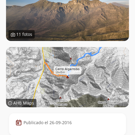
11 fotos
AHB Maps
Datos
Publicado el 26-09-2016
de