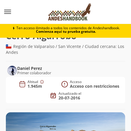
Montaña
Cerro Algarrobo
Ten acceso ilimitado a todos los contenidos de Andeshandbook.
Comienza aquí tu prueba gratuita.
(1.945m)
Cerro Algarrobo
Región de Valparaíso / San Vicente / Ciudad cercana: Los
Andes
Daniel Perez
Primer colaborador
Altitud
Acceso
1.945m
Acceso con restricciones
Actualizado el
20-07-2016