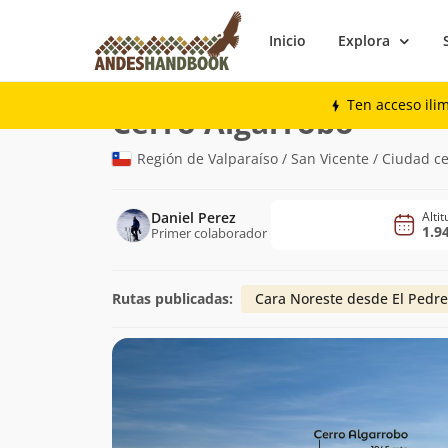
Inicio
Explora
Montaña
Cerro Algarrobo
Ten acceso ili
(1.945m)
Cerro Algarrobo
Región de Valparaíso / San Vicente / Ciudad c
Daniel Perez
Alti
1.9
Primer colaborador
Rutas publicadas:
Cara Noreste desde El Pedre