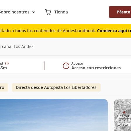
Sobre nosotros
Tienda
Pásate
mitado a todos los contenidos de Andeshandbook.
Comienza aquí tu
ercana: Los Andes
tud
Acceso
45m
Acceso con restricciones
ro
Directa desde Autopista Los Libertadores