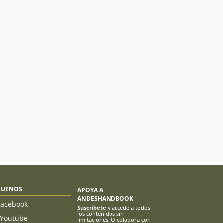
GUENOS
APOYA A
ANDESHANDBOOK
Facebook
Suscríbete
y accede a todos
los contenidos sin
Youtube
limitaciones. O colabora con