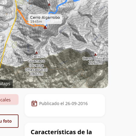
Maps
Datos
cales
Publicado el 26-09-2016
de
la
u foto
cumbre
Características de la