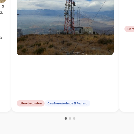
o a
a,
Libr
15
Libro de cumbre
Cara Noreste desde El Pedrero