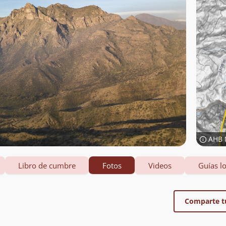
AHB 
Libro de cumbre
Fotos
Videos
Guías lo
Comparte t