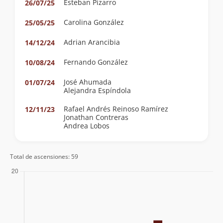
Esteban Pizarro
26/07/25
Carolina González
25/05/25
Adrian Arancibia
14/12/24
Fernando González
10/08/24
José Ahumada
01/07/24
Alejandra Espíndola
Rafael Andrés Reinoso Ramírez
12/11/23
Jonathan Contreras
Andrea Lobos
Romina Varela
30/09/23
Total de ascensiones: 59
Eric Jullo
18/08/23
Felipe Stevenson
12/05/23
Jorge Jarpa
17/09/22