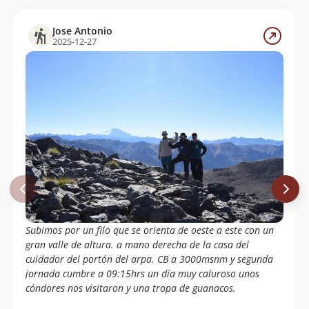
Raul Gamonal Avila
12/01/19
Marco Antonio Chavez Bucarey
Jose Antonio
To Ki
2025-12-27
Ricardo Sepulveda
12/05/18
Fabio Carrera
20/08/17
Jose A Reinoso Mesa
22/10/16
Orlando Carrazana
22/10/16
Daniel Labbe
14/12/13
Alejandro Donoso
11/07/13
Álvaro Vivanco
06/05/06
Subimos por un filo que se orienta de oeste a este con un
gran valle de altura. a mano derecha de la casa del
cuidador del portón del arpa. CB a 3000msnm y segunda
jornada cumbre a 09:15hrs un día muy caluroso unos
cóndores nos visitaron y una tropa de guanacos.