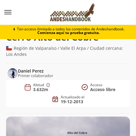
Montaña
Cerro Alto del Cobre
Ten acceso ilimitado a todos los contenidos de Andeshandbook.
Comienza aquí tu prueba gratuita.
(3.632m)
Cerro Alto del Cobre
Región de Valparaíso / Valle El Arpa / Ciudad cercana:
Los Andes
Daniel Perez
Primer colaborador
Altitud
Acceso
3.632m
Acceso libre
Actualizado el
19-12-2013