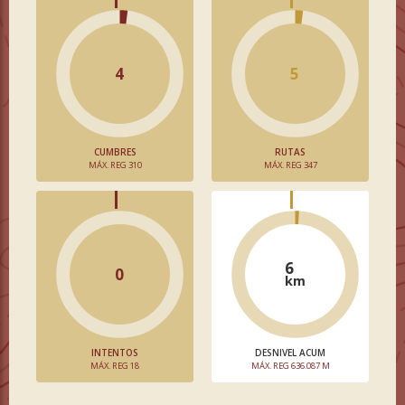
4
5
CUMBRES
RUTAS
MÁX. REG 310
MÁX. REG 347
6
0
km
INTENTOS
DESNIVEL ACUM
MÁX. REG 18
MÁX. REG 636.087 M