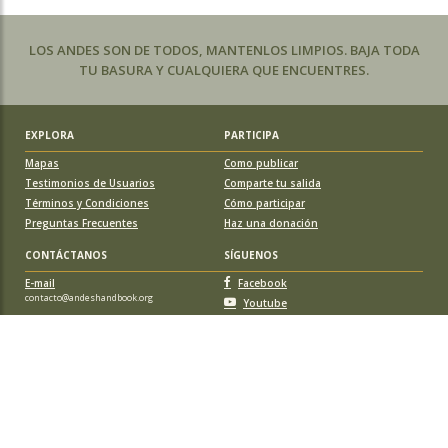
LOS ANDES SON DE TODOS, MANTENLOS LIMPIOS. BAJA TODA
TU BASURA Y CUALQUIERA QUE ENCUENTRES.
EXPLORA
PARTICIPA
Mapas
Como publicar
Testimonios de Usuarios
Comparte tu salida
Términos y Condiciones
Cómo participar
Preguntas Frecuentes
Haz una donación
CONTÁCTANOS
SÍGUENOS
E-mail
Facebook
contacto@andeshandbook.org
Youtube
Instagram
APOYA A ANDESHANDBOOK
Suscríbete
y accede a todos los contenidos sin limitaciones. O colabora
con una nueva ruta o montaña y obtén una suscripción gratis y de por vida.
© 2026 Sociedad Geográfica de Documentación Andina, todos los