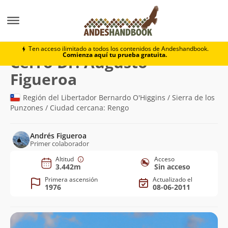
Montaña
Cerro Dr. Augusto Figueroa
Ten acceso ilimitado a todos los contenidos de Andeshandbook.
Comienza aquí tu prueba gratuita.
Cerro Dr. Augusto
(3.442m)
Figueroa
Región del Libertador Bernardo O'Higgins / Sierra de los
Punzones / Ciudad cercana: Rengo
Andrés Figueroa
Primer colaborador
Altitud
Acceso
3.442m
Sin acceso
Primera ascensión
Actualizado el
1976
08-06-2011