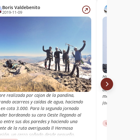
Boris Valdebenito
Jorge Cofré
2019-11-09
2016-12-10
Haciendo cumbre e
de 2016, con gran
de viento. Excelent
re realizada por cajon de la pandina,
maravillosa cumbre
rando acarreos y caídas de agua, haciendo
jornadas desde el s
c en cota 3.000. Para la segunda jornada
nder bordeando su cara Oeste llegando al
ro entre sus dos paredes y haciendo una
Libro de cumbre
Caj
ante de la ruta averiguada ll Hermosa
nsión, un cerro soñado desde pequeño,