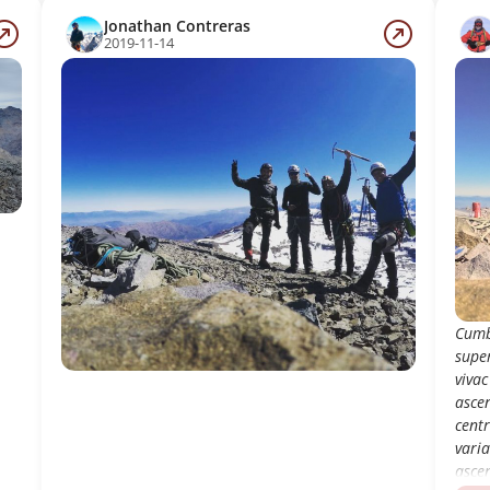
Jonathan Contreras
2019-11-14
Cumb
supe
viva
asce
cent
vari
asce