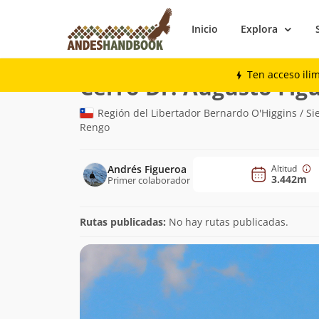
Inicio
Explora
Montaña
Cerro Dr. Augusto Figueroa
Ten acceso ili
Cerro Dr. Augusto Fig
Región del Libertador Bernardo O'Higgins / Si
Rengo
Andrés Figueroa
Altitud
3.442m
Primer colaborador
Rutas publicadas:
No hay rutas publicadas.