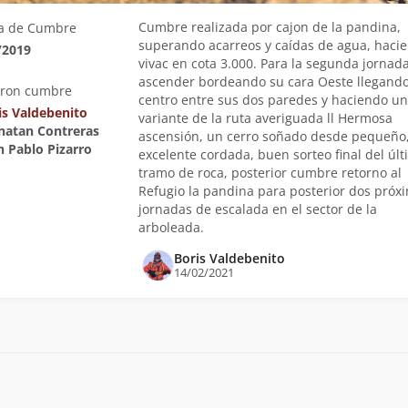
Cumbre realizada por cajon de la pandina,
a de Cumbre
superando acarreos y caídas de agua, haci
/2019
vivac en cota 3.000. Para la segunda jornad
ascender bordeando su cara Oeste llegando
eron cumbre
centro entre sus dos paredes y haciendo u
is Valdebenito
variante de la ruta averiguada ll Hermosa
onatan Contreras
ascensión, un cerro soñado desde pequeño
n Pablo Pizarro
excelente cordada, buen sorteo final del úl
tramo de roca, posterior cumbre retorno al
Refugio la pandina para posterior dos próx
jornadas de escalada en el sector de la
arboleada.
Boris Valdebenito
14/02/2021