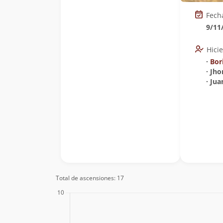
Fech
9/11
Hici
∙
Bor
∙ Jh
∙ Jua
Total de ascensiones: 17