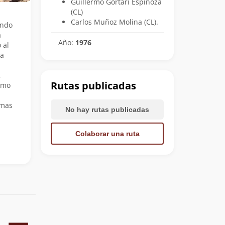
Guillermo Gortari Espinoza
(CL)
Carlos Muñoz Molina (CL).
endo
a
Año:
1976
 al
na
,
Rutas publicadas
timo
imas
No hay rutas publicadas
Colaborar una ruta