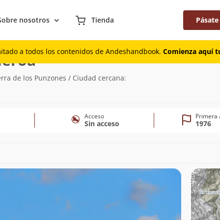
Sobre nosotros
Tienda
Pásate
mitado a todos los contenidos de Andeshandbook.
Comienza aquí tu
(3.442m)
ueroa
erra de los Punzones / Ciudad cercana:
Acceso
Primera 
Sin acceso
1976