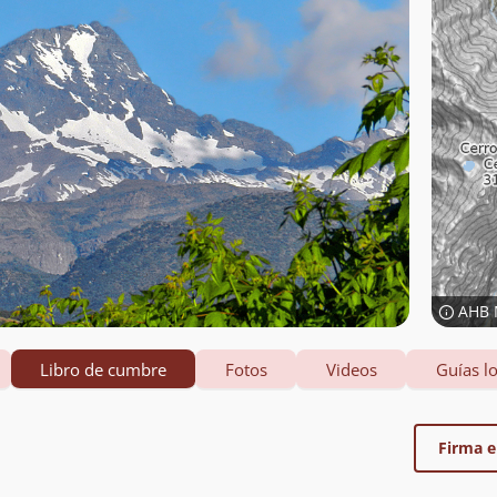
AHB 
Libro de cumbre
Fotos
Videos
Guías lo
Firma el