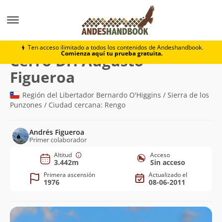
Montaña
Cerro Dr. Augusto Figueroa
Ten acceso ilimitado a todos los contenidos de Andeshandbook.
Comienza aquí tu prueba gratuita.
Cerro Dr. Augusto
(3.442m)
Figueroa
Región del Libertador Bernardo O'Higgins / Sierra de los
Punzones / Ciudad cercana: Rengo
Andrés Figueroa
Primer colaborador
Altitud
Acceso
3.442m
Sin acceso
Primera ascensión
Actualizado el
1976
08-06-2011