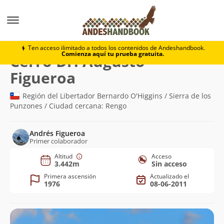
Montaña
Cerro Dr. Augusto Figueroa
Ten acceso ilimitado a todos los contenidos de Andeshandbook.
Comienza aquí tu prueba gratuita.
Cerro Dr. Augusto
(3.442m)
Figueroa
Región del Libertador Bernardo O'Higgins / Sierra de los
Punzones / Ciudad cercana: Rengo
Andrés Figueroa
Primer colaborador
Altitud
Acceso
3.442m
Sin acceso
Primera ascensión
Actualizado el
1976
08-06-2011