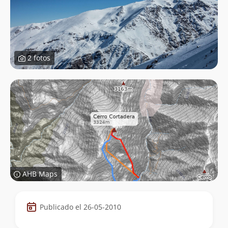
2 fotos
AHB Maps
Datos
Publicado el 26-05-2010
de