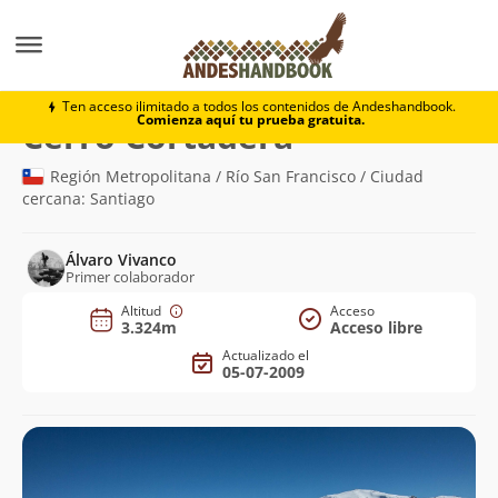
Montaña
Cerro Cortadera
Ten acceso ilimitado a todos los contenidos de Andeshandbook.
Comienza aquí tu prueba gratuita.
(3.324m)
Cerro Cortadera
Región Metropolitana / Río San Francisco / Ciudad
cercana: Santiago
Álvaro Vivanco
Primer colaborador
Altitud
Acceso
3.324m
Acceso libre
Actualizado el
05-07-2009