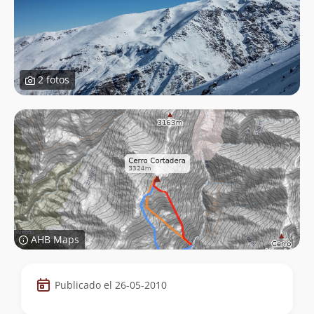
2 fotos
AHB Maps
Datos
Publicado el 26-05-2010
de