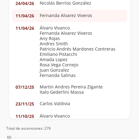
Nicolás Berríos González
24/04/26
Fernanda Alvarez Viveros
11/04/26
Álvaro Vivanco
11/04/26
Fernanda Alvarez Viveros
Any Rojas
Andres Smith
Patricio Andrés Mardones Contreras
Emiliano Pistacchi
Amada Lopez
Rosa Vega Cornejo
Juan Gonzalez
Fernanda Salinas
Martin Andres Pereira Zigante
07/12/25
Italo Gederlini Massa
Carlos Valdivia
23/11/25
Álvaro Vivanco
11/10/25
Fernanda Weinstein Perelman
Consuelo Argandoña
Total de ascensiones: 276
Fran Loosli
Pedro Audero