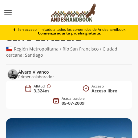
Montaña
Cerro Cortadera
Ten acceso ilimitado a todos los contenidos de Andeshandbook.
Comienza aquí tu prueba gratuita.
(3.324m)
Cerro Cortadera
Región Metropolitana / Río San Francisco / Ciudad
cercana: Santiago
Álvaro Vivanco
Primer colaborador
Altitud
Acceso
3.324m
Acceso libre
Actualizado el
05-07-2009