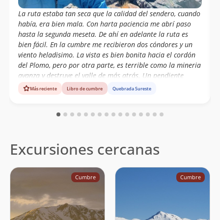
Rodrigo Pastene
10/09/22
La ruta estaba tan seca que la calidad del sendero, cuando
había, era bien mala. Con harta paciencia me abrí paso
Martin Haas
10/09/22
hasta la segunda meseta. De ahí en adelante la ruta es
bien fácil. En la cumbre me recibieron dos cóndores y un
Gaspar Benavente
10/09/22
viento heladisimo. La vista es bien bonita hacia el cordón
Paulo Cox
del Plomo, pero por otra parte, es terrible como la mineria
24/10/21
Francisca Cox
avanza y destruye el valle de más atrás. Un pendiente
menos.
Más reciente
Libro de cumbre
Quebrada Sureste
Luis Mellado
07/08/21
Hernán Felipe Núñez Cristi
04/07/21
Anne Moreno Arrue
03/07/21
Excursiones cercanas
Ignacio Sanhueza
15/11/20
Álvaro Vivanco
08/11/20
Cumbre
Cumbre
Cristian Cordero Jimenez
10/10/20
José Antonio Mena
08/09/19
Joaquín Prado