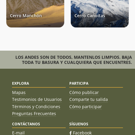
Francisco Javier Prado Cánepa
Cristian Cordero Jimenez
07/07/19
Cerro Manchón
Cerro Canoitas
Ignacio Sanhueza
14/04/19
Miguel Yaksic
Joaquín Metzner
06/04/19
Fernando González
06/04/19
LOS ANDES SON DE TODOS, MANTENLOS LIMPIOS. BAJA
TODA TU BASURA Y CUALQUIERA QUE ENCUENTRES.
Pedro Jara Flores
09/02/19
José Guridi
08/09/18
EXPLORA
PARTICIPA
Cristobal Astaburuaga
12/08/18
Mapas
Cómo publicar
Testimonios de Usuarios
Comparte tu salida
Cristian Cordero Jimenez
06/05/18
Términos y Condiciones
Cómo participar
Preguntas Frecuentes
Romina Varela
11/03/18
CONTÁCTANOS
SÍGUENOS
Alejandra Salas
12/11/17
E-mail
Facebook