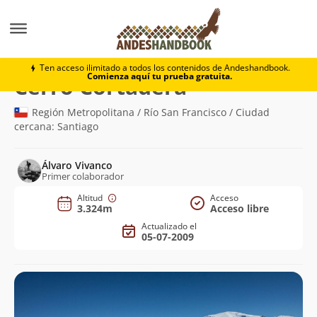
Montaña
Cerro Cortadera
Ten acceso ilimitado a todos los contenidos de Andeshandbook.
Comienza aquí tu prueba gratuita.
(3.324m)
Cerro Cortadera
Región Metropolitana / Río San Francisco / Ciudad
cercana: Santiago
Álvaro Vivanco
Primer colaborador
Altitud
Acceso
3.324m
Acceso libre
Actualizado el
05-07-2009