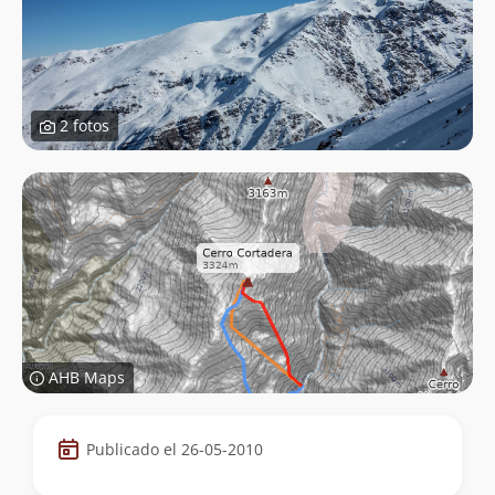
2 fotos
AHB Maps
Datos
Publicado el 26-05-2010
de