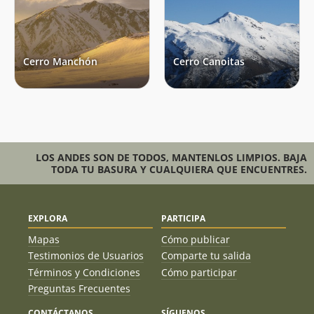
José Antonio Mena
08/09/19
Joaquín Prado
Francisco Javier Prado Cánepa
Cristian Cordero Jimenez
07/07/19
Cerro Manchón
Cerro Canoitas
Ignacio Sanhueza
14/04/19
Miguel Yaksic
Joaquín Metzner
06/04/19
Fernando González
06/04/19
LOS ANDES SON DE TODOS, MANTENLOS LIMPIOS. BAJA
TODA TU BASURA Y CUALQUIERA QUE ENCUENTRES.
Pedro Jara Flores
09/02/19
José Guridi
08/09/18
EXPLORA
PARTICIPA
Cristobal Astaburuaga
12/08/18
Mapas
Cómo publicar
Testimonios de Usuarios
Comparte tu salida
Cristian Cordero Jimenez
06/05/18
Términos y Condiciones
Cómo participar
Preguntas Frecuentes
Romina Varela
11/03/18
CONTÁCTANOS
SÍGUENOS