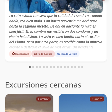
Samantha Brunatto
Rodrigo Pastene
10/09/22
La ruta estaba tan seca que la calidad del sendero, cuando
había, era bien mala. Con harta paciencia me abrí paso
Martin Haas
10/09/22
hasta la segunda meseta. De ahí en adelante la ruta es
bien fácil. En la cumbre me recibieron dos cóndores y un
Gaspar Benavente
10/09/22
viento heladisimo. La vista es bien bonita hacia el cordón
Paulo Cox
del Plomo, pero por otra parte, es terrible como la mineria
24/10/21
Francisca Cox
avanza y destruye el valle de más atrás. Un pendiente
menos.
Más reciente
Libro de cumbre
Quebrada Sureste
Luis Mellado
07/08/21
Hernán Felipe Núñez Cristi
04/07/21
Anne Moreno Arrue
03/07/21
Excursiones cercanas
Ignacio Sanhueza
15/11/20
Álvaro Vivanco
08/11/20
Cumbre
Cumbre
Cristian Cordero Jimenez
10/10/20