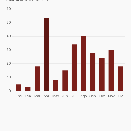
Total de ascensiones: 276
Fran Loosli
Pedro Audero
Hernan Neira
Pablo Riquelme
13/07/25
María Jesús Arriagada Duarte
Alejandro Allain
Elías Agurto
Víctor Aguilera
Álvaro Vivanco
23/03/25
Rodrigo Pastene
28/12/24
Pablo Doña Girón
23/11/24
Rodrigo Pastene
07/09/24
Raúl Barros
02/09/24
Felipe Patagon
31/08/24
Juan Padilla
24/08/24