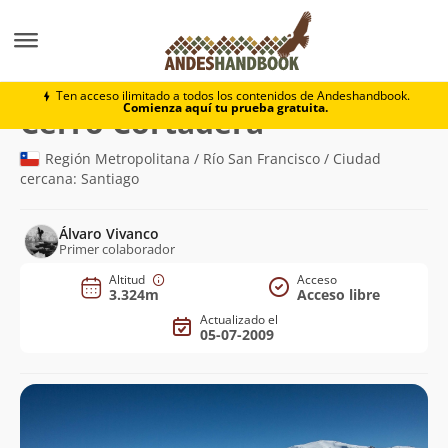
Montaña
Cerro Cortadera
Ten acceso ilimitado a todos los contenidos de Andeshandbook.
Comienza aquí tu prueba gratuita.
(3.324m)
Cerro Cortadera
Región Metropolitana / Río San Francisco / Ciudad
cercana: Santiago
Álvaro Vivanco
Primer colaborador
Altitud
Acceso
3.324m
Acceso libre
Actualizado el
05-07-2009