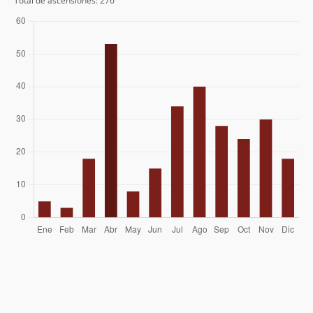
Total de ascensiones: 276
Fran Loosli
Pedro Audero
Hernan Neira
Pablo Riquelme
13/07/25
María Jesús Arriagada Duarte
Alejandro Allain
Elías Agurto
Víctor Aguilera
Álvaro Vivanco
23/03/25
Rodrigo Pastene
28/12/24
Pablo Doña Girón
23/11/24
Rodrigo Pastene
07/09/24
Raúl Barros
02/09/24
Felipe Patagon
31/08/24
Juan Padilla
24/08/24