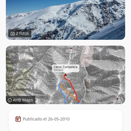
2 fotos
AHB Maps
Datos
Publicado el 26-05-2010
de