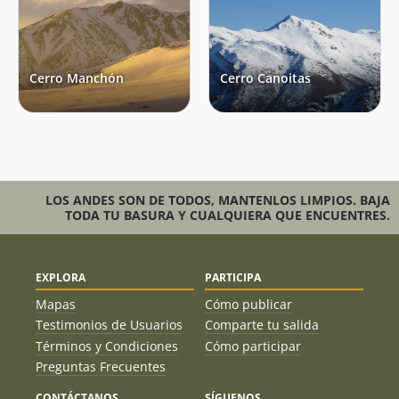
José Antonio Mena
08/09/19
Joaquín Prado
Francisco Javier Prado Cánepa
Cristian Cordero Jimenez
07/07/19
Cerro Manchón
Cerro Canoitas
Ignacio Sanhueza
14/04/19
Miguel Yaksic
Joaquín Metzner
06/04/19
Fernando González
06/04/19
LOS ANDES SON DE TODOS, MANTENLOS LIMPIOS. BAJA
TODA TU BASURA Y CUALQUIERA QUE ENCUENTRES.
Pedro Jara Flores
09/02/19
José Guridi
08/09/18
EXPLORA
PARTICIPA
Cristobal Astaburuaga
12/08/18
Mapas
Cómo publicar
Testimonios de Usuarios
Comparte tu salida
Cristian Cordero Jimenez
06/05/18
Términos y Condiciones
Cómo participar
Preguntas Frecuentes
Romina Varela
11/03/18
CONTÁCTANOS
SÍGUENOS