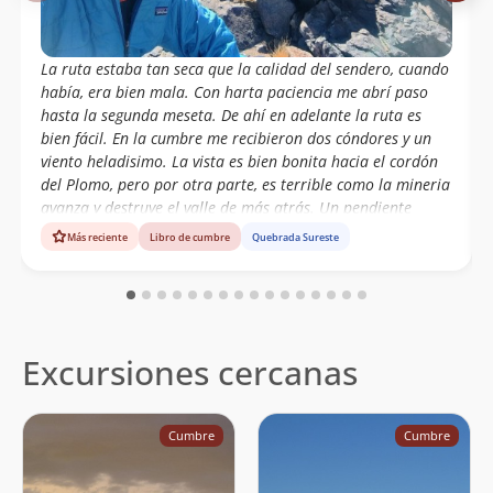
Samantha Brunatto
Rodrigo Pastene
10/09/22
La ruta estaba tan seca que la calidad del sendero, cuando
había, era bien mala. Con harta paciencia me abrí paso
Martin Haas
10/09/22
hasta la segunda meseta. De ahí en adelante la ruta es
bien fácil. En la cumbre me recibieron dos cóndores y un
Gaspar Benavente
10/09/22
viento heladisimo. La vista es bien bonita hacia el cordón
Paulo Cox
del Plomo, pero por otra parte, es terrible como la mineria
24/10/21
Francisca Cox
avanza y destruye el valle de más atrás. Un pendiente
menos.
Más reciente
Libro de cumbre
Quebrada Sureste
Luis Mellado
07/08/21
Hernán Felipe Núñez Cristi
04/07/21
Anne Moreno Arrue
03/07/21
Excursiones cercanas
Ignacio Sanhueza
15/11/20
Álvaro Vivanco
08/11/20
Cumbre
Cumbre
Cristian Cordero Jimenez
10/10/20