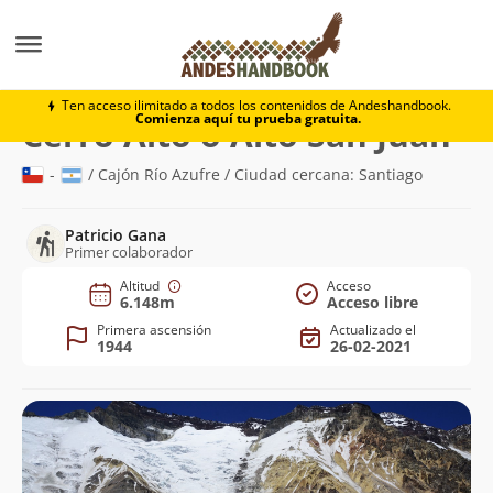
Montaña
Cerro Alto o Alto San Juan
Ten acceso ilimitado a todos los contenidos de Andeshandbook.
Comienza aquí tu prueba gratuita.
(6.
Cerro Alto o Alto San Juan
-
/ Cajón Río Azufre / Ciudad cercana: Santiago
Patricio Gana
Primer colaborador
Altitud
Acceso
6.148m
Acceso libre
Primera ascensión
Actualizado el
1944
26-02-2021