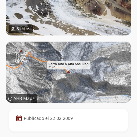
3 fotos
AHB Maps
Datos
Publicado el 22-02-2009
de
la