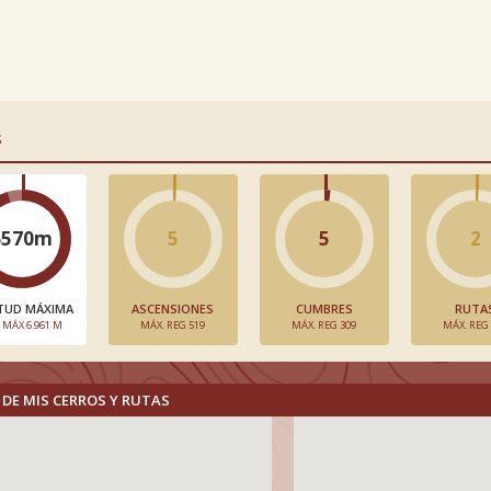
S
6570m
5
5
2
TUD MÁXIMA
ASCENSIONES
CUMBRES
RUTA
. MÁX 6.961 M
MÁX. REG 519
MÁX. REG 309
MÁX. REG
DE MIS CERROS Y RUTAS