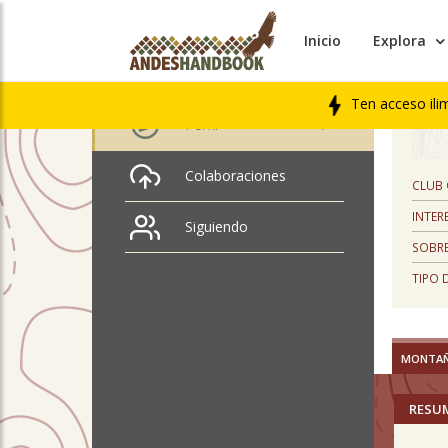
Inicio
Explora
PERFIL
Patricio Gana
Ten acceso ili
Perfil
Colaboraciones
CLUB
INTER
Siguiendo
SOBRE
TIPO 
MONTA
RESU