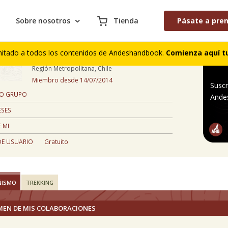
Sobre nosotros
Tienda
Pásate a pre
Patricio Gana
mitado a todos los contenidos de Andeshandbook.
Comienza aquí tu
46 años
Región Metropolitana, Chile
Miembro desde 14/07/2014
Suscr
 O GRUPO
Ande
ESES
 MI
DE USUARIO
Gratuito
ÑISMO
TREKKING
MEN DE MIS COLABORACIONES