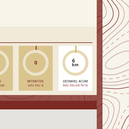
6
0
km
S
INTENTOS
DESNIVEL ACUM
 346
MÁX. REG 18
MÁX. REG 635.787 M