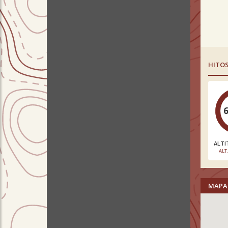
HITO
ALTI
ALT
MAPA 