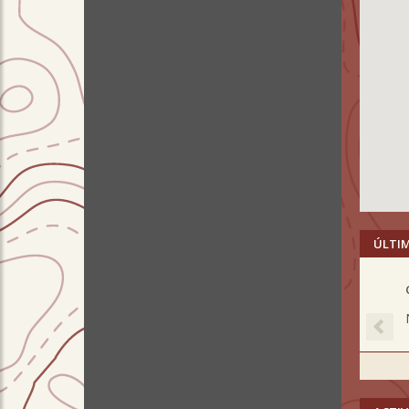
ÚLTI
Pre