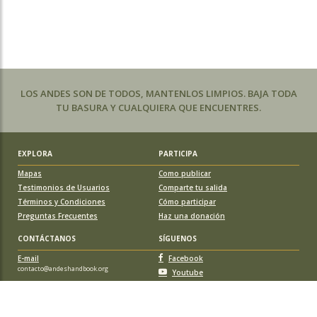
LOS ANDES SON DE TODOS, MANTENLOS LIMPIOS. BAJA TODA
TU BASURA Y CUALQUIERA QUE ENCUENTRES.
EXPLORA
PARTICIPA
Mapas
Como publicar
Testimonios de Usuarios
Comparte tu salida
Términos y Condiciones
Cómo participar
Preguntas Frecuentes
Haz una donación
CONTÁCTANOS
SÍGUENOS
E-mail
Facebook
contacto@andeshandbook.org
Youtube
Instagram
APOYA A ANDESHANDBOOK