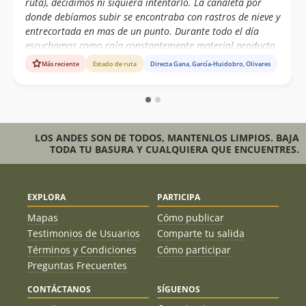
ruta), decidimos ni siquiera intentarlo. La canaleta por
donde debíamos subir se encontraba con rastros de nieve y
entrecortada en mas de un punto. Durante todo el día
escuchamos como caía constantemente material producto
de las altas temperaturas, con isotermas a los 4.500 mts.
Más reciente
Estado de ruta
Directa Gana, García-Huidobro, Olivares
Lamentablemente el cambio climatico nos esta quitando
cada vez mas rutas y adelantando la temporada
considerablemente. PD: tambien intentariamos la directa
al trono... esta estaba peor. No había nieve.
LOS ANDES SON DE TODOS, MANTENLOS LIMPIOS. BAJA
TODA TU BASURA Y CUALQUIERA QUE ENCUENTRES.
EXPLORA
PARTICIPA
Mapas
Cómo publicar
Testimonios de Usuarios
Comparte tu salida
Términos y Condiciones
Cómo participar
Preguntas Frecuentes
CONTÁCTANOS
SÍGUENOS