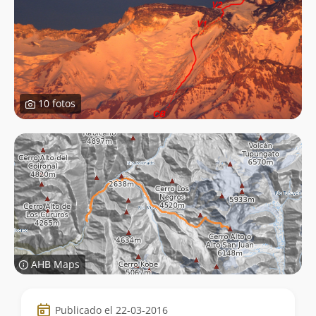
10 fotos
AHB Maps
Datos
Publicado el 22-03-2016