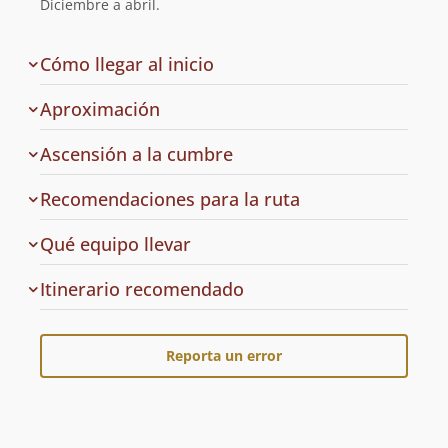
la
Diciembre a abril.
ruta
de
Cómo llegar al inicio
la
ruta
Aproximación
Ascensión a la cumbre
Recomendaciones para la ruta
Qué equipo llevar
Cuál
Itinerario recomendado
es
el
Reporta un error