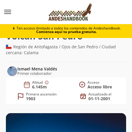
Montaña
Volcán San Pedro
Ten acceso ilimitado a todos los contenidos de Andeshandbook.
Comienza aquí tu prueba gratuita.
(6.145m)
Volcán San Pedro
Región de Antofagasta / Ojos de San Pedro / Ciudad
cercana: Calama
Ismael Mena Valdés
Primer colaborador
Altitud
Acceso
6.145m
Acceso libre
Primera ascensión
Actualizado el
1903
01-11-2001