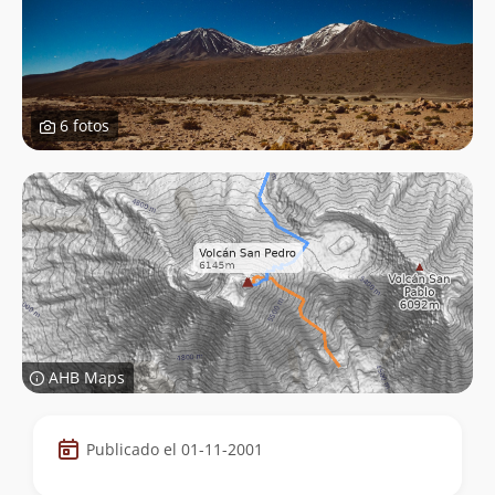
6 fotos
AHB Maps
Datos
Publicado el 01-11-2001
de