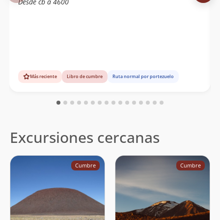
Desde cb a 4600
Más reciente
Libro de cumbre
Ruta normal por portezuelo
Excursiones cercanas
Cumbre
Cumbre