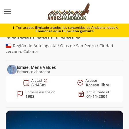
Montaña
Volcán San Pedro
Ten acceso ilimitado a todos los contenidos de Andeshandbook.
Comienza aquí tu prueba gratuita.
(6.145m)
Volcán San Pedro
Región de Antofagasta / Ojos de San Pedro / Ciudad
cercana: Calama
Ismael Mena Valdés
Primer colaborador
Altitud
Acceso
6.145m
Acceso libre
Primera ascensión
Actualizado el
1903
01-11-2001