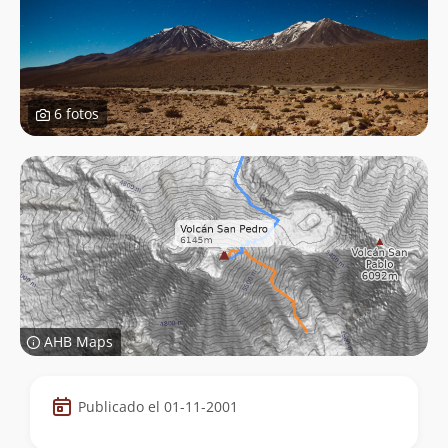
6 fotos
AHB Maps
Datos
Publicado el 01-11-2001
de