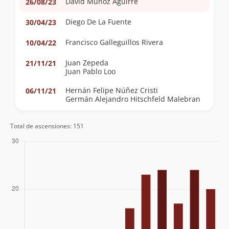
David Muñoz Aguirre
26/08/23
Diego De La Fuente
30/04/23
Francisco Galleguillos Rivera
10/04/22
Juan Zepeda
21/11/21
Juan Pablo Loo
Hernán Felipe Núñez Cristi
06/11/21
Germán Alejandro Hitschfeld Malebran
Hernán Felipe Núñez Cristi
11/08/21
Total de ascensiones: 151
Juan Pablo Yañez Polidori
21/09/19
Iñigo Otondo
03/05/19
Alejandro Barrera
Francisco Núñez
Felipe Williams
05/12/18
Carlos Williams
05/12/18