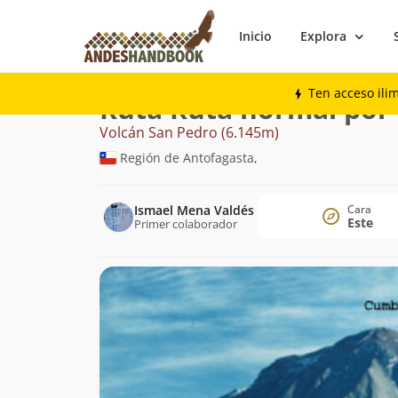
Inicio
Explora
Montaña
Volcán San Pedro
Ruta norma
Ten acceso ili
Ruta Ruta normal por
Volcán San Pedro (6.145m)
Región de Antofagasta,
Ismael Mena Valdés
Cara
Este
Primer colaborador