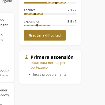
 llegado
Técnica
2.3
/ 7
uno
Exposición
2.5
/ 7
legar
 5
Gradúa la dificultad
os
Primera ascensión
Ruta: Ruta normal por
portezuelo
3/2023
Incas probablemente
icación
tener
aprox)
5
os