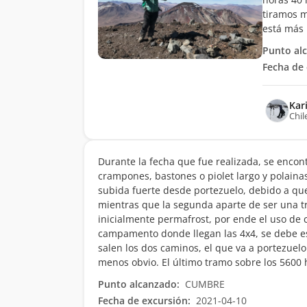
tiramos m
está más
Punto al
Fecha de 
Kar
Chil
Durante la fecha que fue realizada, se encon
crampones, bastones o piolet largo y polainas
subida fuerte desde portezuelo, debido a qu
mientras que la segunda aparte de ser una tr
inicialmente permafrost, por ende el uso de 
campamento donde llegan las 4x4, se debe es
salen los dos caminos, el que va a portezuelo
menos obvio. El último tramo sobre los 5600 h
Punto alcanzado:
CUMBRE
Fecha de excursión:
2021-04-10