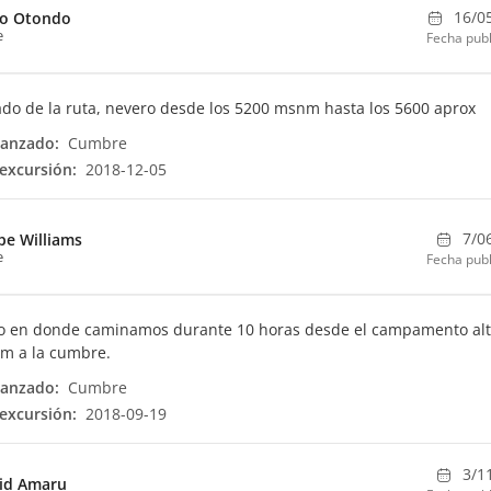
16/0
go Otondo
e
Fecha publ
do de la ruta, nevero desde los 5200 msnm hasta los 5600 aprox
canzado:
Cumbre
excursión:
2018-12-05
7/0
ipe Williams
e
Fecha publ
río en donde caminamos durante 10 horas desde el campamento al
m a la cumbre.
canzado:
Cumbre
excursión:
2018-09-19
3/1
id Amaru