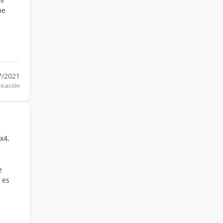
ue
7/2021
icación
x4,
e
 es