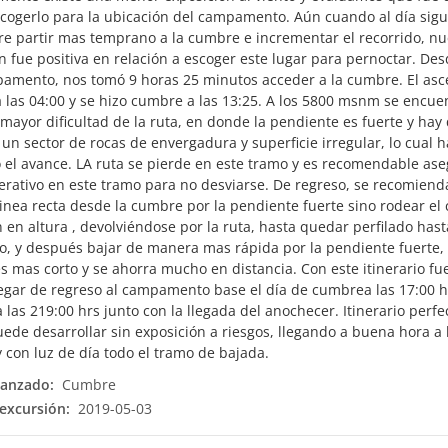
scogerlo para la ubicación del campamento. Aún cuando al día sigu
re partir mas temprano a la cumbre e incrementar el recorrido, nu
n fue positiva en relación a escoger este lugar para pernoctar. De
amento, nos tomó 9 horas 25 minutos acceder a la cumbre. El as
 a las 04:00 y se hizo cumbre a las 13:25. A los 5800 msnm se encue
mayor dificultad de la ruta, en donde la pendiente es fuerte y hay
 un sector de rocas de envergadura y superficie irregular, lo cual 
 el avance. LA ruta se pierde en este tramo y es recomendable as
erativo en este tramo para no desviarse. De regreso, se recomiend
linea recta desde la cumbre por la pendiente fuerte sino rodear el
n en altura , devolviéndose por la ruta, hasta quedar perfilado hast
o, y después bajar de manera mas rápida por la pendiente fuerte, 
es mas corto y se ahorra mucho en distancia. Con este itinerario fu
legar de regreso al campamento base el día de cumbrea las 17:00 hr
 las 219:00 hrs junto con la llegada del anochecer. Itinerario perfe
uede desarrollar sin exposición a riesgos, llegando a buena hora a 
 con luz de día todo el tramo de bajada.
canzado:
Cumbre
excursión:
2019-05-03