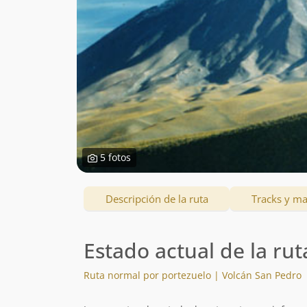
5 fotos
Descripción de la ruta
Tracks y m
Estado actual de la rut
Ruta normal por portezuelo | Volcán San Pedro