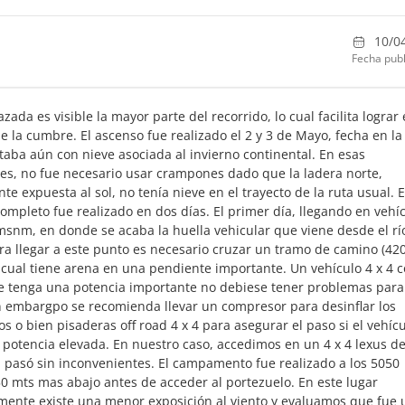
10/0
Fecha publ
azada es visible la mayor parte del recorrido, lo cual facilita lograr 
de la cumbre. El ascenso fue realizado el 2 y 3 de Mayo, fecha en la
taba aún con nieve asociada al invierno continental. En esas
es, no fue necesario usar crampones dado que la ladera norte,
e expuesta al sol, no tenía nieve en el trayecto de la ruta usual. E
ompleto fue realizado en dos días. El primer día, llegando en vehí
msnm, en donde se acaba la huella vehicular que viene desde el rí
ra llegar a este punto es necesario cruzar un tramo de camino (42
cual tiene arena en una pendiente importante. Un vehículo 4 x 4 
 tenga una potencia importante no debiese tener problemas para
n embargpo se recomienda llevar un compresor para desinflar los
s o bien pisaderas off road 4 x 4 para asegurar el paso si el vehíc
 potencia elevada. En nuestro caso, accedimos en un 4 x 4 lexus d
al pasó sin inconvenientes. El campamento fue realizado a los 5050
 mts mas abajo antes de acceder al portezuelo. En este lugar
ente existe una menor exposición al viento y evaluamos que fue 