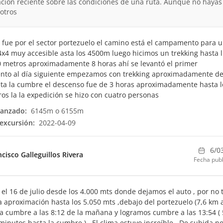
ción reciente sobre las condiciones de una ruta. Aunque no hayas
otros
 fue por el sector portezuelo el camino está el campamento para 
4x4 muy accesible asta los 4500m luego hicimos un trekking hasta l
0 metros aproximadamente 8 horas ahí se levantó el primer
to al día siguiente empezamos con trekking aproximadamente de
ta la cumbre el descenso fue de 3 horas aproximadamente hasta l
os la la expedición se hizo con cuatro personas
canzado:
6145m o 6155m
excursión:
2022-04-09
6/0
ncisco Galleguillos Rivera
Fecha publ
 el 16 de julio desde los 4.000 mts donde dejamos el auto , por no 
a aproximación hasta los 5.050 mts ,debajo del portezuelo (7,6 km 
 a cumbre a las 8:12 de la mañana y logramos cumbre a las 13:54 ( 
minutos hasta la cumbre ) . El clima estuvo increíble . De subida n