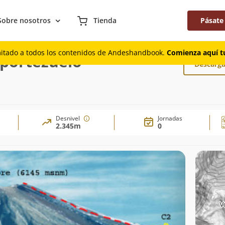
Sobre nosotros
Tienda
Pásate
l por portezuelo
mitado a todos los contenidos de Andeshandbook.
Comienza aquí tu
 portezuelo
Descarga
Desnivel
Jornadas
2.345m
0