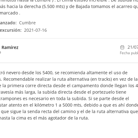
ás hacia la derecha (5.500 mts) y de Bajada tomamos el acarreo q
 marcado .
canzado:
Cumbre
excursión:
2021-07-16
21/0
i Ramírez
e
Fecha publ
tró nevero desde los 5400, se recomienda altamente el uso de
. Recomendable realizar la ruta alternativa (en tracks) en vez de la
e la primera corre directa desde el campamento donde llegan los 4
avesía más larga, la subida directa desde el portezuelo tiene
crampones es necesario en toda la subida. Si se parte desde el
tar atento en el kilómetro 1 a 5000 mts, debido a que es ahí dond
 que sigue la senda recta del camino y el de la ruta alternativa que
asta la cima es el más agotador de la ruta.