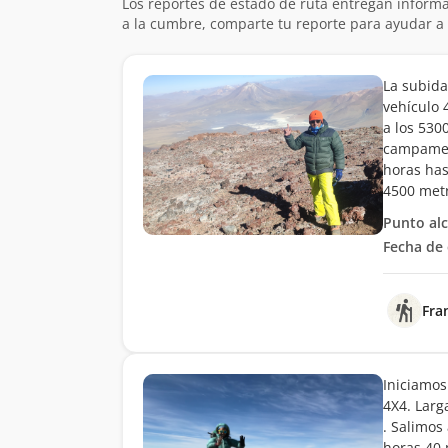
Los reportes de estado de ruta entregan informa
a la cumbre, comparte tu reporte para ayudar a 
La subida
vehículo 
a los 530
campamen
horas has
4500 metr
Punto al
Fecha de 
Fra
Iniciamos
4X4. Larg
. Salimos
horas 40 