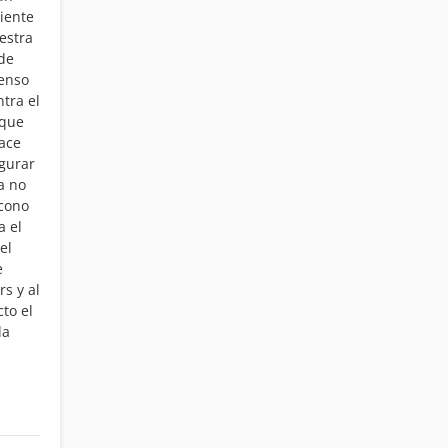
iente
estra
sde
censo
ntra el
 que
hace
egurar
a no
 cono
a el
el
e
s y al
cto el
la