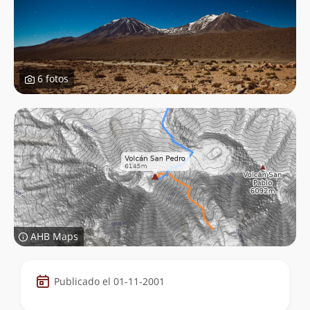
6 fotos
AHB Maps
Datos
Publicado el 01-11-2001
de