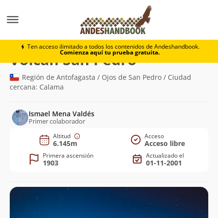
Montaña
Volcán San Pedro
Ten acceso ilimitado a todos los contenidos de Andeshandbook.
Comienza aquí tu prueba gratuita.
(6.145m)
Volcán San Pedro
Región de Antofagasta / Ojos de San Pedro / Ciudad
cercana: Calama
Ismael Mena Valdés
Primer colaborador
Altitud
Acceso
6.145m
Acceso libre
Primera ascensión
Actualizado el
1903
01-11-2001