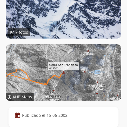
7 fotos
AHB Maps
Datos
Publicado el 15-06-2002
de