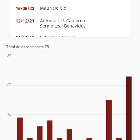
Mauricio Cid
16/05/22
Antonio J. P. Calderón
12/12/21
Sergio Leal Benavides
Sebastián Mejías
21/10/19
Gastón Fuentes Soto
Total de ascensiones: 75
Franklin Hans Salinas Montenegro
15/07/18
Sven Gleisner
02/10/08
Elias Lira
Hector Millar
Sven Gleisner
20/04/08
Elias Lira
Rodrigo Medina
02/03/08
Eduardo Atalah
12/12/04
Álvaro Vivanco
Michael Cantzler
18/06/04