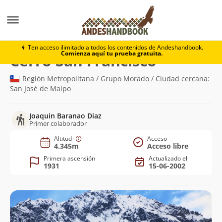
Montaña
Cerro San Francisco
Ten acceso ilimitado a todos los contenidos de Andeshandbook.
Comienza aquí tu prueba gratuita.
(4.345m)
Cerro San Francisco
Región Metropolitana / Grupo Morado / Ciudad cercana:
San José de Maipo
Joaquin Baranao Diaz
Primer colaborador
Altitud
Acceso
4.345m
Acceso libre
Primera ascensión
Actualizado el
1931
15-06-2002