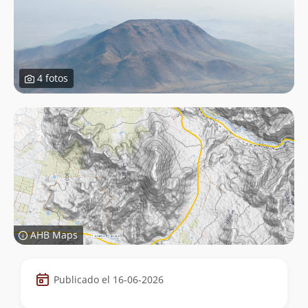
4 fotos
AHB Maps
Datos
Publicado el 16-06-2026
de