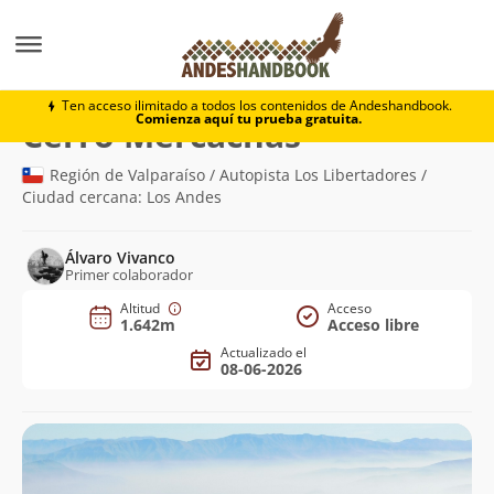
Montaña
Cerro Mercachas
Ten acceso ilimitado a todos los contenidos de Andeshandbook.
Comienza aquí tu prueba gratuita.
(1.642m)
Cerro Mercachas
Región de Valparaíso / Autopista Los Libertadores /
Ciudad cercana: Los Andes
Álvaro Vivanco
Primer colaborador
Altitud
Acceso
1.642m
Acceso libre
Actualizado el
08-06-2026