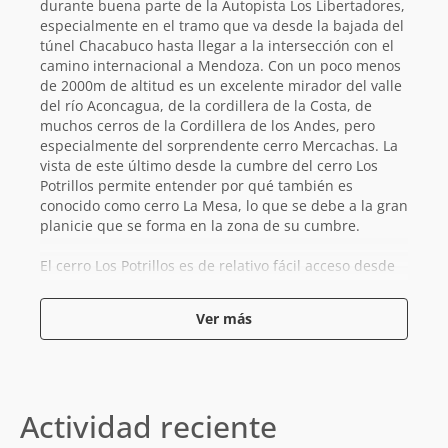
durante buena parte de la Autopista Los Libertadores,
especialmente en el tramo que va desde la bajada del
túnel Chacabuco hasta llegar a la intersección con el
camino internacional a Mendoza. Con un poco menos
de 2000m de altitud es un excelente mirador del valle
del río Aconcagua, de la cordillera de la Costa, de
muchos cerros de la Cordillera de los Andes, pero
especialmente del sorprendente cerro Mercachas. La
vista de este último desde la cumbre del cerro Los
Potrillos permite entender por qué también es
conocido como cerro La Mesa, lo que se debe a la gran
planicie que se forma en la zona de su cumbre.
El cerro Los Potrillos es de relativo fácil acceso desde
la Autopista Los Libertadores desde una zona que está
ocupada por plantas fotovoltaicas y grandes espacios
Ver más
para estacionar camiones. Por los pies del cerro pasa
una de las obras de regadío más antiguas de Chile: el
canal Chacabuco-Polpaico construido en 1915 y que
lleva agua desde la cuenca del río Aconcagua a la del
río Maipo.
Actividad reciente
El nombre del cerro proviene de la costumbre de