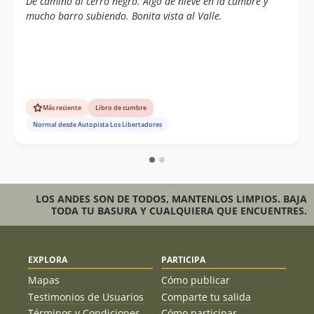
De camino al cerro negro. Algo de nieve en la cumbre y
mucho barro subiendo. Bonita vista al Valle.
Más reciente
Libro de cumbre
Normal desde Autopista Los Libertadores
LOS ANDES SON DE TODOS, MANTENLOS LIMPIOS. BAJA
TODA TU BASURA Y CUALQUIERA QUE ENCUENTRES.
EXPLORA
PARTICIPA
Mapas
Cómo publicar
Testimonios de Usuarios
Comparte tu salida
Términos y Condiciones
Cómo participar