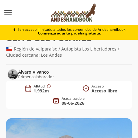
Montaña
Cerro Los Potrillos
Ten acceso ilimitado a todos los contenidos de Andeshandbook.
Comienza aquí tu prueba gratuita.
(1.992m)
Cerro Los Potrillos
Región de Valparaíso / Autopista Los Libertadores /
Ciudad cercana: Los Andes
Álvaro Vivanco
Primer colaborador
Altitud
Acceso
1.992m
Acceso libre
Actualizado el
08-06-2026