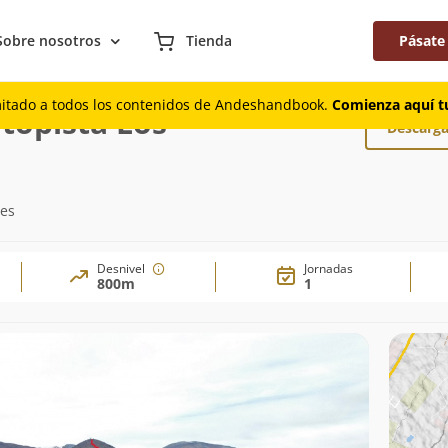
Sobre nosotros
Tienda
Pásate
sde Autopista Los Libertadores
mitado a todos los contenidos de Andeshandbook.
Comienza aquí tu
topista Los
Descarga
res
Desnivel
Jornadas
800m
1