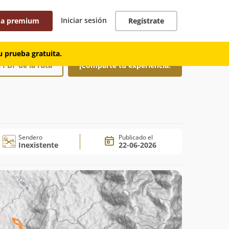
Iniciar sesión
 a premium
Regístrate
 prueba gratuita.
 PDF de la ruta
¡Comparte tu experiencia!
Sendero
Publicado el
Inexistente
22-06-2026