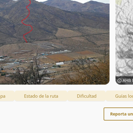
AHB 
apa
Estado de la ruta
Dificultad
Guías lo
Reporta un