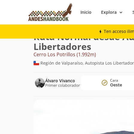
Inicio
Explora
Montaña
Cerro Los Potrillos
Normal de
Ten acceso ili
Ruta Normal desde Au
Libertadores
Cerro Los Potrillos (1.992m)
Región de Valparaíso, Autopista Los Libertado
Álvaro Vivanco
Cara
Oeste
Primer colaborador