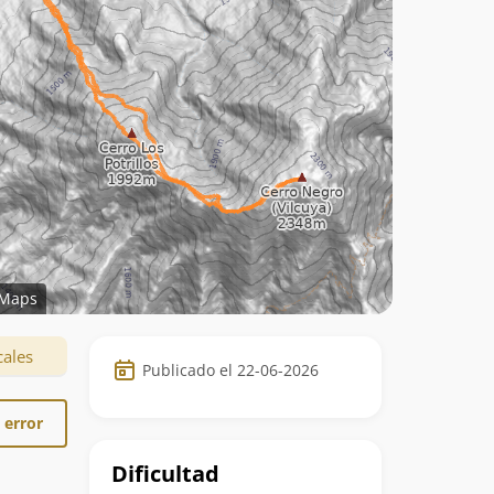
Maps
Datos
cales
Publicado el 22-06-2026
de
la
 error
ruta
Dificultad