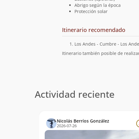
Abrigo según la época
Protección solar
Cuál
Itinerario recomendado
es
el
Los Andes - Cumbre - Los And
Itinerario también posible de realiz
Actividad reciente
Nicolás Berríos González
2026-07-26