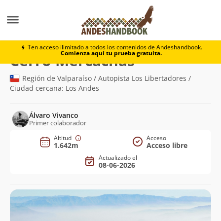
Montaña
Cerro Mercachas
Ten acceso ilimitado a todos los contenidos de Andeshandbook.
Comienza aquí tu prueba gratuita.
(1.642m)
Cerro Mercachas
Región de Valparaíso / Autopista Los Libertadores /
Ciudad cercana: Los Andes
Álvaro Vivanco
Primer colaborador
Altitud
Acceso
1.642m
Acceso libre
Actualizado el
08-06-2026