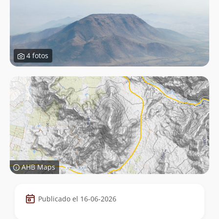
4 fotos
AHB Maps
Datos
Publicado el 16-06-2026
de