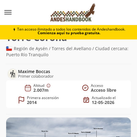
Montaña
Torre Corona
Ten acceso ilimitado a todos los contenidos de Andeshandbook.
Comienza aquí tu prueba gratuita.
(2.007m)
Torre Corona
Región de Aysén / Torres del Avellano / Ciudad cercana:
Puerto Río Tranquilo
Maxime Boccas
Primer colaborador
Altitud
Acceso
2.007m
Acceso libre
Primera ascensión
Actualizado el
2014
12-05-2026