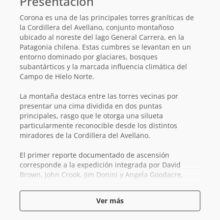
Presentación
Corona es una de las principales torres graníticas de
la Cordillera del Avellano, conjunto montañoso
ubicado al noreste del lago General Carrera, en la
Patagonia chilena. Estas cumbres se levantan en un
entorno dominado por glaciares, bosques
subantárticos y la marcada influencia climática del
Campo de Hielo Norte.
La montaña destaca entre las torres vecinas por
presentar una cima dividida en dos puntas
principales, rasgo que le otorga una silueta
particularmente reconocible desde los distintos
miradores de la Cordillera del Avellano.
El primer reporte documentado de ascensión
corresponde a la expedición integrada por David
Brown, John Crook, Jim Donini y Angela Goodacre,
misma cordada que ascendió a la Torre
El Diente
,
quienes exploraron la zona en 2014. Durante esta
Ver más
expedición realizaron la ruta
Crown Jewels
(800 m,
5.11-) por la arista este de la torre, bautizando la