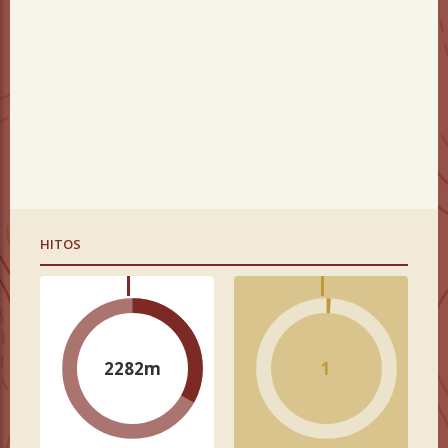
HITOS
2282m
1