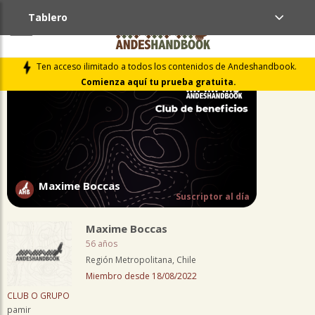
Tablero
PERFIL
Ten acceso ilimitado a todos los contenidos de Andeshandbook.
Comienza aquí tu prueba gratuita.
Maxime Boccas
Suscriptor al día
Maxime Boccas
56 años
Región Metropolitana, Chile
Miembro desde 18/08/2022
CLUB O GRUPO
pamir