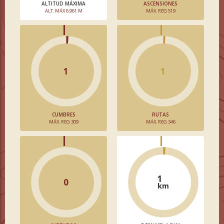
ALTITUD MÁXIMA
ASCENSIONES
ALT. MÁX 6.961 M
MÁX. REG 519
1
1
CUMBRES
RUTAS
MÁX. REG 309
MÁX. REG 346
1
0
km