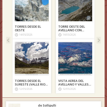
 DESDE EL
TORRE OESTE DEL
GLACIAR OESTE DE LA
AVELLANO CON
TORRE SUR
GLACIAR COLGANTE
/2026
14/05/2026
12/05/2026
 DESDE EL
VISTA AEREA DEL
VISTA ESTE DE LA
E (VALLE RIO
AVELLANO Y VALLES
TORRE CORONA Y LA
SQUERO)
CIRCUNDANTES
TORRES VECINAS DEL
/2026
12/05/2026
12/05/2026
AVELLANO
de Sollipulli