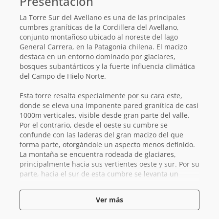
Presentación
La Torre Sur del Avellano es una de las principales
cumbres graníticas de la Cordillera del Avellano,
conjunto montañoso ubicado al noreste del lago
General Carrera, en la Patagonia chilena. El macizo
destaca en un entorno dominado por glaciares,
bosques subantárticos y la fuerte influencia climática
del Campo de Hielo Norte.
Esta torre resalta especialmente por su cara este,
donde se eleva una imponente pared granítica de casi
1000m verticales, visible desde gran parte del valle.
Por el contrario, desde el oeste su cumbre se
confunde con las laderas del gran macizo del que
forma parte, otorgándole un aspecto menos definido.
La montaña se encuentra rodeada de glaciares,
principalmente hacia sus vertientes oeste y sur. Por su
parte, hacia el sur de esta cumbre se levanta un
punto de mayor altitud (2121m), que domina el macizo
y del cual no existen referencias claras sobre su
Ver más
denominación.