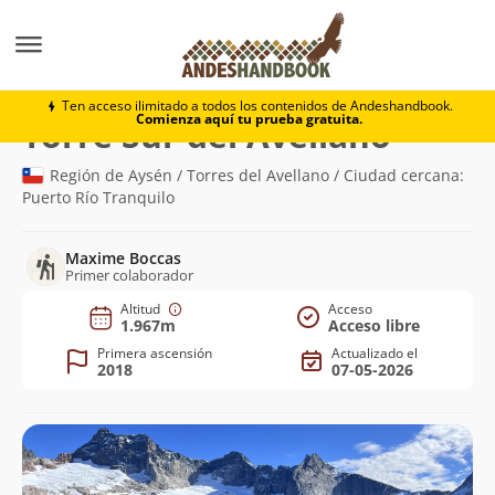
Montaña
Torre Sur del Avellano
Ten acceso ilimitado a todos los contenidos de Andeshandbook.
Comienza aquí tu prueba gratuita.
(1.967m)
Torre Sur del Avellano
Región de Aysén / Torres del Avellano / Ciudad cercana:
Puerto Río Tranquilo
Maxime Boccas
Primer colaborador
Altitud
Acceso
1.967m
Acceso libre
Primera ascensión
Actualizado el
2018
07-05-2026