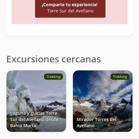
¡Comparte tu experiencia!
Crook, J. (2019).
Avellano Towers, South Avellano
Torre Sur del Avellano
Tower, East Face.
American Alpine Journal.
Spaulding, J. (2015).
Recent Avellano “Climbing”
History: Recorded ascents, attempts & explorations.
American Alpine Journal.
Reporta un error
Excursiones cercanas
Trekking
Trekking
Laguna y glaciar Torre
Sur del Avellano desde
Mirador Torres del
Bahía Murta
Avellano