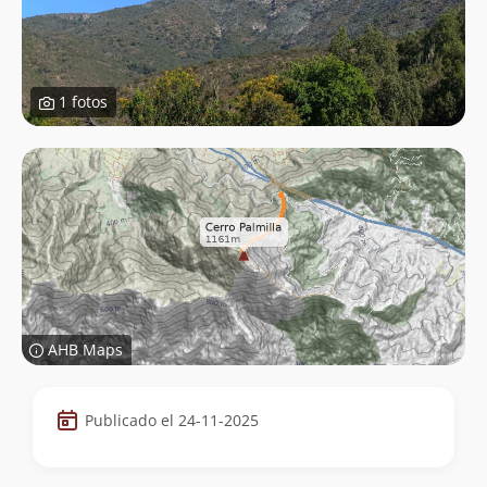
1 fotos
AHB Maps
Datos
Publicado el 24-11-2025
de
la