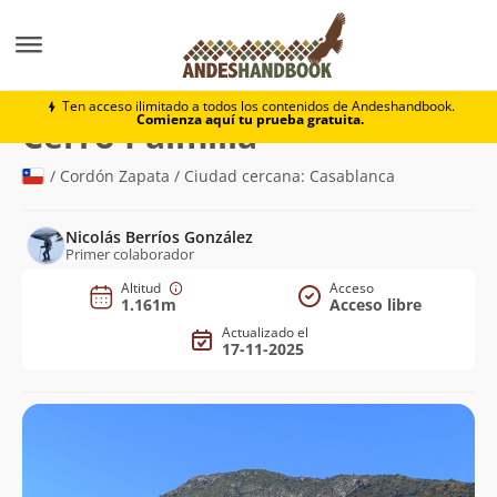
Montaña
Cerro Palmilla
Ten acceso ilimitado a todos los contenidos de Andeshandbook.
Comienza aquí tu prueba gratuita.
(1.161m)
Cerro Palmilla
/ Cordón Zapata / Ciudad cercana: Casablanca
Nicolás Berríos González
Primer colaborador
Altitud
Acceso
1.161m
Acceso libre
Actualizado el
17-11-2025