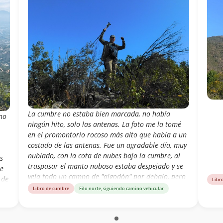
La cumbre no estaba bien marcada, no había
ano
ningún hito, solo las antenas. La foto me la tomé
en el promontorio rocoso más alto que había a un
costado de las antenas. Fue un agradable día, muy
nublado, con la cota de nubes bajo la cumbre, al
s
traspasar el manto nuboso estaba despejado y se
re
veía todo un campo de "algodón" por debajo, pero
 de
Libr
que no permitió observar los valles de Casablanca
Libro de cumbre
Filo norte, siguiendo camino vehicular
ni Curacaví