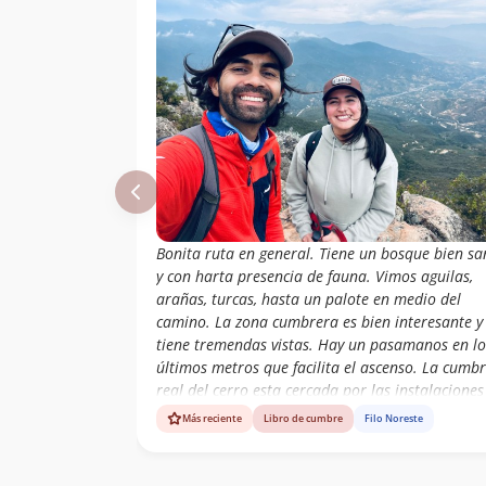
Bonita ruta en general. Tiene un bosque bien s
y con harta presencia de fauna. Vimos aguilas,
arañas, turcas, hasta un palote en medio del
camino. La zona cumbrera es bien interesante y
tiene tremendas vistas. Hay un pasamanos en lo
últimos metros que facilita el ascenso. La cumb
real del cerro esta cercada por las instalaciones
antenas de telecomunicaciones.
Más reciente
Libro de cumbre
Filo Noreste