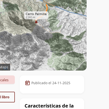
Maps
Datos
cales
Publicado el 24-11-2025
de
la
 libro
cumbre
Características de la