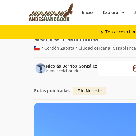
Inicio
Explora
Montaña
Cerro Palmilla
Ten acceso ili
(1.161m)
Cerro Palmilla
/ Cordón Zapata / Ciudad cercana: Casablanca
Nicolás Berríos González
Primer colaborador
Rutas publicadas:
Filo Noreste