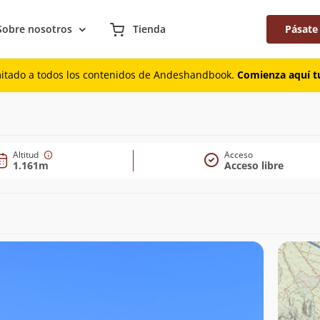
Sobre nosotros
Tienda
Pásate
mitado a todos los contenidos de Andeshandbook.
Comienza aquí tu
Altitud
Acceso
1.161m
Acceso libre