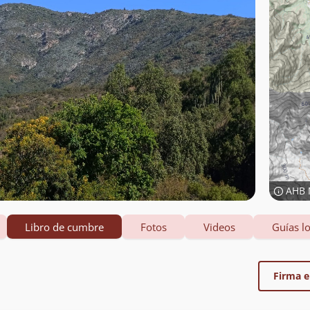
AHB 
Libro de cumbre
Fotos
Videos
Guías lo
Firma el