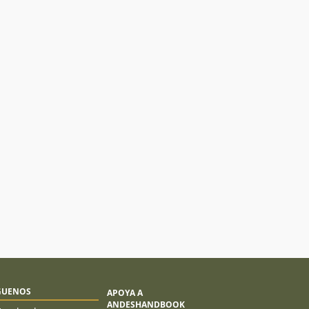
GUENOS
APOYA A
ANDESHANDBOOK