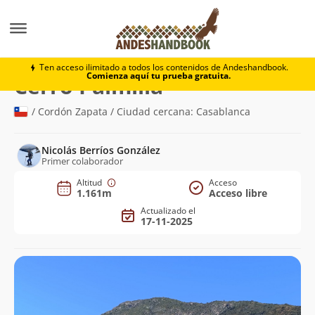
Montaña
Cerro Palmilla
Ten acceso ilimitado a todos los contenidos de Andeshandbook.
Comienza aquí tu prueba gratuita.
(1.161m)
Cerro Palmilla
/ Cordón Zapata / Ciudad cercana: Casablanca
Nicolás Berríos González
Primer colaborador
Altitud
Acceso
1.161m
Acceso libre
Actualizado el
17-11-2025