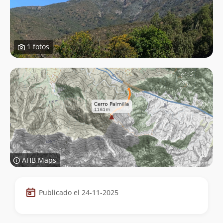
1 fotos
AHB Maps
Datos
Publicado el 24-11-2025
de
la