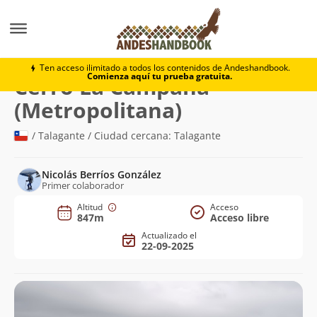
Montaña
Cerro La Campana (Metropolitana)
Ten acceso ilimitado a todos los contenidos de Andeshandbook.
Comienza aquí tu prueba gratuita.
Cerro La Campana
(847m)
(Metropolitana)
/ Talagante / Ciudad cercana: Talagante
Nicolás Berríos González
Primer colaborador
Altitud
Acceso
847m
Acceso libre
Actualizado el
22-09-2025