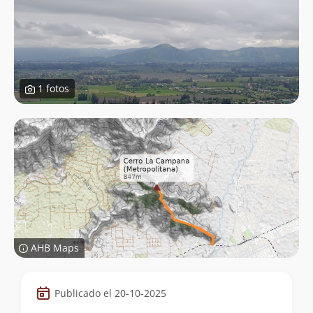
1 fotos
AHB Maps
Datos
Publicado el 20-10-2025
de