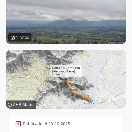
1 fotos
AHB Maps
Datos
Publicado el 20-10-2025
de