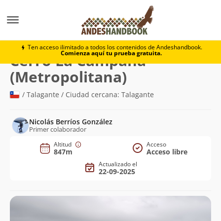
Montaña
Cerro La Campana (Metropolitana)
Ten acceso ilimitado a todos los contenidos de Andeshandbook.
Comienza aquí tu prueba gratuita.
Cerro La Campana
(847m)
(Metropolitana)
/ Talagante / Ciudad cercana: Talagante
Nicolás Berríos González
Primer colaborador
Altitud
Acceso
847m
Acceso libre
Actualizado el
22-09-2025