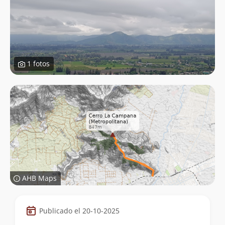
1 fotos
AHB Maps
Datos
Publicado el 20-10-2025
de