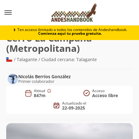
Montaña
Cerro La Campana (Metropolitana)
Ten acceso ilimitado a todos los contenidos de Andeshandbook.
Comienza aquí tu prueba gratuita.
Cerro La Campana
(847m)
(Metropolitana)
/ Talagante / Ciudad cercana: Talagante
Nicolás Berríos González
Primer colaborador
Altitud
Acceso
847m
Acceso libre
Actualizado el
22-09-2025