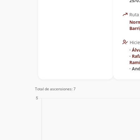
25/0
Ruta
Norm
Barr
Hici
∙
Álv
∙
Raf
Ramí
∙ An
Total de ascensiones: 7