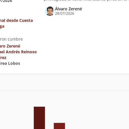
7/2026
Álvaro Zerené
28/07/2026
al desde Cuesta
iga
eron cumbre
aro Zerené
ael Andrés Reinoso
rez
drea Lobos