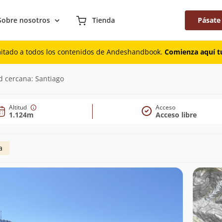
Sobre nosotros
Tienda
Pásate
mitado a todos los contenidos de Andeshandbook.
Comienza aquí tu
d cercana: Santiago
Altitud
Acceso
1.124m
Acceso libre
a