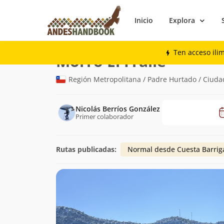
Inicio
Explora
Montaña
Morro El Fraile
Ten acceso ili
(1.124m)
Morro El Fraile
Región Metropolitana / Padre Hurtado / Ciuda
Nicolás Berríos González
Primer colaborador
Rutas publicadas:
Normal desde Cuesta Barrig