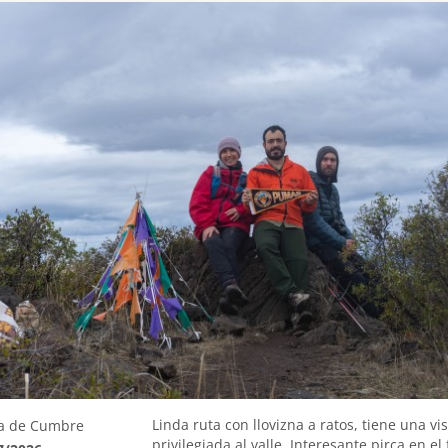
Linda ruta con llovizna a ratos, tiene una vis
a de Cumbre
privilegiada al valle. Interesante pirca en el f