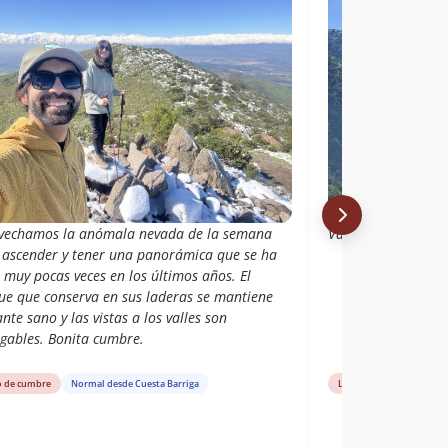
vechamos la anómala nevada de la semana
Varias veces lo subi
 ascender y tener una panorámica que se ha
 muy pocas veces en los últimos años. El
ue que conserva en sus laderas se mantiene
nte sano y las vistas a los valles son
gables. Bonita cumbre.
o de cumbre
Normal desde Cuesta Barriga
Libro de cumbre
Cue