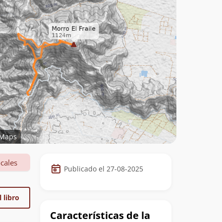
Maps
Datos
cales
Publicado el 27-08-2025
de
la
 libro
cumbre
Características de la