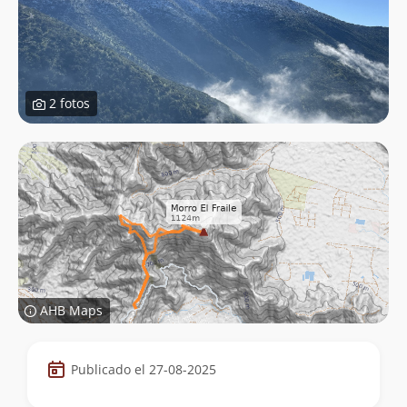
2 fotos
AHB Maps
Datos
Publicado el 27-08-2025
de