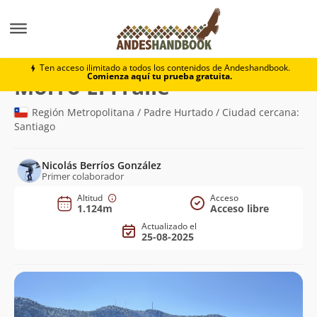
Montaña
Morro El Fraile
Ten acceso ilimitado a todos los contenidos de Andeshandbook.
Comienza aquí tu prueba gratuita.
(1.124m)
Morro El Fraile
Región Metropolitana / Padre Hurtado / Ciudad cercana:
Santiago
Nicolás Berríos González
Primer colaborador
Altitud
Acceso
1.124m
Acceso libre
Actualizado el
25-08-2025