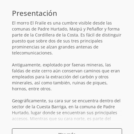
Información
básica
Presentación
El morro El Fraile es una cumbre visible desde las
comunas de Padre Hurtado, Maipú y Peñaflor y forma
parte de la Cordillera de la Costa. Es fácil de distinguir
puesto que sobre dos de sus tres principales
prominencias se alzan grandes antenas de
telecomunicaciones.
Antiguamente, explotado por faenas mineras, las
faldas de este cerro aún conservan caminos que eran
empleados para la extracción del carbón y otros
minerales, así como también, ruinas de piques,
hornos, entre otros.
Geográficamente, su cara sur se encuentra dentro del
sector de la Cuesta Barriga, en la comuna de Padre
Hurtado, lugar donde se encuentran sus principales
accesos. Mientras que su cara norte, es parte del
Santuario de la Naturaleza Quebrada de la Plata
, en
la comuna de Maipú. A su vez, forma parte del Sitio