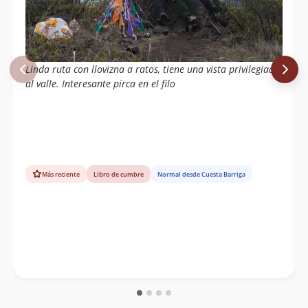
IGM E-065 de Talagante indica que se llamaría
cerro
Bandera
, lo que sería un error de toponimia.
Referencia
Santuario de la Naturaleza Quebrada de la
Plata
. Universidad de Chile.
Linda ruta con llovizna a ratos, tiene una vista privilegiada
al valle. Interesante pirca en el filo
Reporta un error
Más reciente
Libro de cumbre
Normal desde Cuesta Barriga