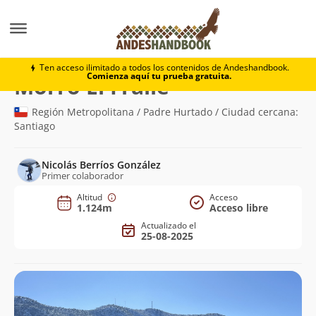
Montaña
Morro El Fraile
Ten acceso ilimitado a todos los contenidos de Andeshandbook.
Comienza aquí tu prueba gratuita.
(1.124m)
Morro El Fraile
Región Metropolitana / Padre Hurtado / Ciudad cercana:
Santiago
Nicolás Berríos González
Primer colaborador
Altitud
Acceso
1.124m
Acceso libre
Actualizado el
25-08-2025