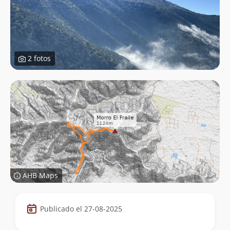
2 fotos
AHB Maps
Datos
Publicado el 27-08-2025
de