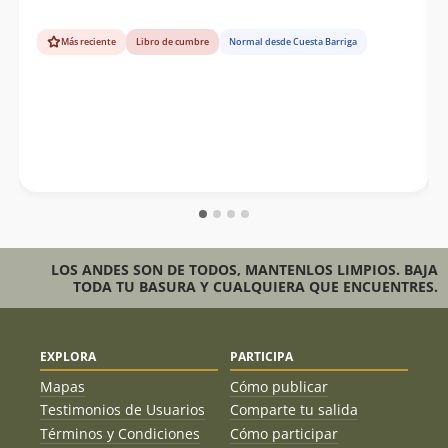
Más reciente
Libro de cumbre
Normal desde Cuesta Barriga
LOS ANDES SON DE TODOS, MANTENLOS LIMPIOS. BAJA
TODA TU BASURA Y CUALQUIERA QUE ENCUENTRES.
EXPLORA
PARTICIPA
Mapas
Cómo publicar
Testimonios de Usuarios
Comparte tu salida
Términos y Condiciones
Cómo participar