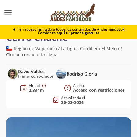
Montaña
Cerro Chache
Ten acceso ilimitado a todos los contenidos de Andeshandbook.
Comienza aquí tu prueba gratuita.
(2.334m)
Cerro Chache
Región de Valparaíso / La Ligua, Cordillera El Melón /
Ciudad cercana: La Ligua
David Valdés
Rodrigo Gloria
Primer colaborador
Altitud
Acceso
2.334m
Acceso con restricciones
Actualizado el
30-03-2026