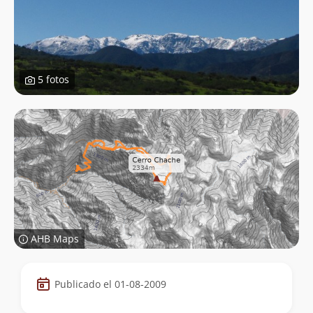
5 fotos
AHB Maps
Datos
Publicado el 01-08-2009
de