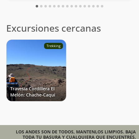
Excursiones cercanas
Trekking
Travesía Cordillera El
Melón: Chache-Caqui
LOS ANDES SON DE TODOS, MANTENLOS LIMPIOS. BAJA
TODA TU BASURA Y CUALQUIERA QUE ENCUENTRES.