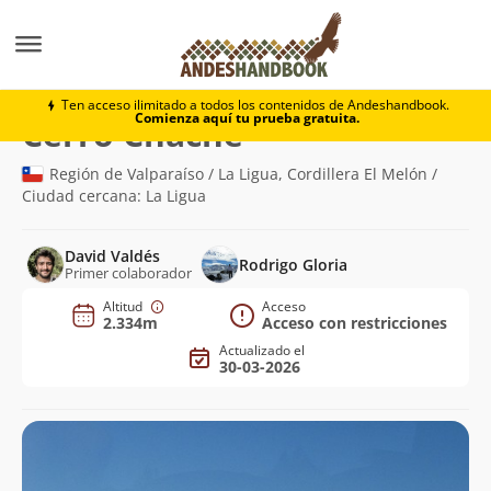
Montaña
Cerro Chache
Ten acceso ilimitado a todos los contenidos de Andeshandbook.
Comienza aquí tu prueba gratuita.
(2.334m)
Cerro Chache
Región de Valparaíso / La Ligua, Cordillera El Melón /
Ciudad cercana: La Ligua
David Valdés
Rodrigo Gloria
Primer colaborador
Altitud
Acceso
2.334m
Acceso con restricciones
Actualizado el
30-03-2026