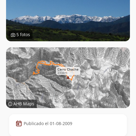
5 fotos
AHB Maps
Datos
Publicado el 01-08-2009
de